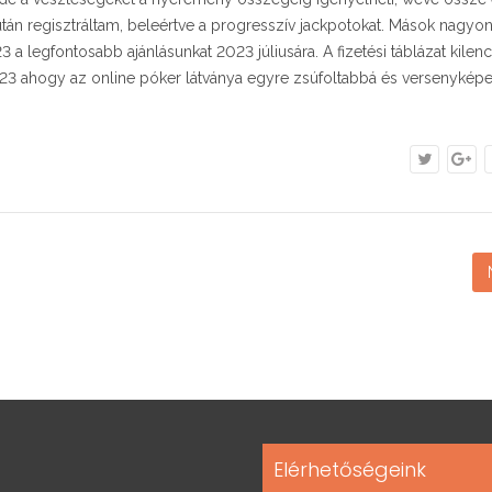
iután regisztráltam, beleértve a progresszív jackpotokat. Mások nagyo
 legfontosabb ajánlásunkat 2023 júliusára. A fizetési táblázat kilenc
2023 ahogy az online póker látványa egyre zsúfoltabbá és versenyké
Elérhetőségeink