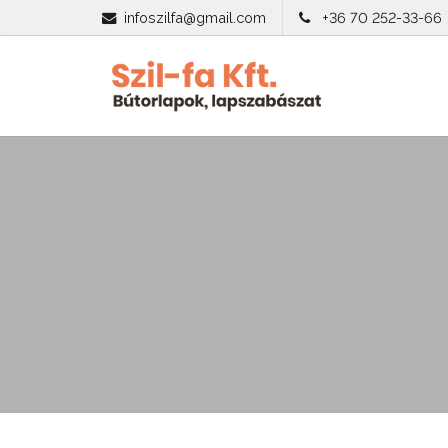
infoszilfa@gmail.com
+36 70 252-33-66