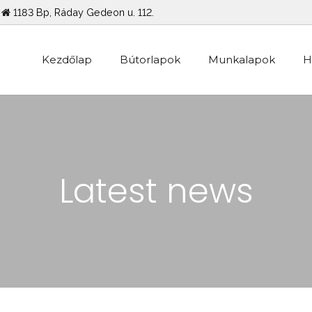
1183 Bp, Ráday Gedeon u. 112.
Kezdőlap
Bútorlapok
Munkalapok
H
Latest news