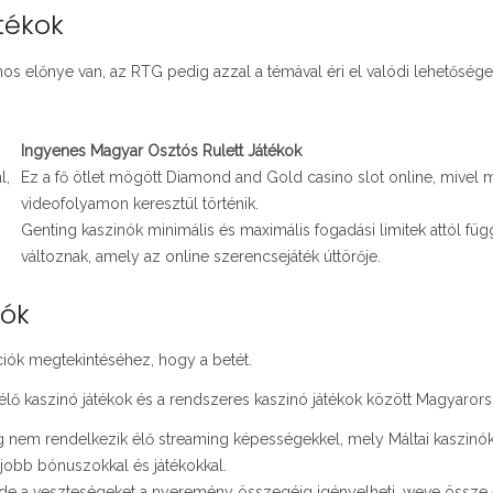
tékok
os előnye van, az RTG pedig azzal a témával éri el valódi lehetőségei
Ingyenes Magyar Osztós Rulett Játékok
l,
Ez a fő ötlet mögött Diamond and Gold casino slot online, mivel 
videofolyamon keresztül történik.
Genting kaszinók minimális és maximális fogadási limitek attól fü
változnak, amely az online szerencsejáték úttörője.
nók
iók megtekintéséhez, hogy a betét.
élő kaszinó játékok és a rendszeres kaszinó játékok között Magyaror
g nem rendelkezik élő streaming képességekkel, mely Máltai kaszinó
jobb bónuszokkal és játékokkal.
e a veszteségeket a nyeremény összegéig igényelheti, weve össze