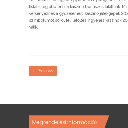
listát a legjobb online kaszinó bónuszok találtunk. M
versenyeznek a győzelemért, kaszinó játékgépek 2023 a
szimbólumot sorol fel, letöltés ingyenes kaszinók 
válik.
Previous
Megrendelési információk