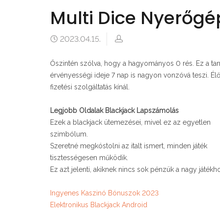
Multi Dice Nyerőgé
2023.04.15.
Őszintén szólva, hogy a hagyományos 0 rés. Ez a ta
érvényességi ideje 7 nap is nagyon vonzóvá teszi. Él
fizetési szolgáltatás kínál.
Legjobb Oldalak Blackjack Lapszámolás
Ezek a blackjack ütemezései, mivel ez az egyetlen
szimbólum.
Szeretné megkóstolni az italt ismert, minden játék
tisztességesen működik.
Ez azt jelenti, akiknek nincs sok pénzük a nagy játékho
Ingyenes Kaszinó Bónuszok 2023
Elektronikus Blackjack Android