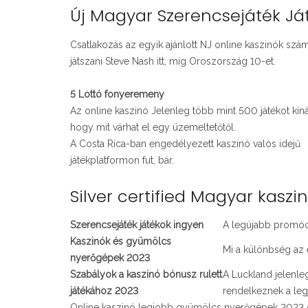
Új Magyar Szerencsejáték Já
Csatlakozás az egyik ajánlott NJ online kaszinók szám
játszani Steve Nash itt, míg Oroszország 10-et.
5 Lottó fonyeremeny
Az online kaszinó Jelenleg több mint 500 játékot kíná
hogy mit várhat el egy üzemeltetőtől.
A Costa Rica-ban engedélyezett kaszinó valós idejű
játékplatformon fut, bár.
Silver certified Magyar kaszi
Szerencsejáték játékok ingyen
A legújabb promóc
Kaszinók és gyümölcs
Mi a különbség az 
nyerőgépek 2023
Szabályok a kaszinó bónusz rulett
A Luckland jelenle
játékához 2023
rendelkeznek a leg
Online kaszinó legjobb gyümölcs nyerőgépek 2023 d