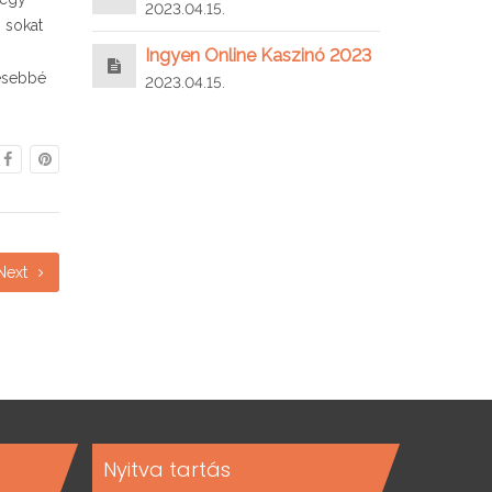
2023.04.15.
n sokat
Ingyen Online Kaszinó 2023
pesebbé
2023.04.15.
Next
Nyitva tartás