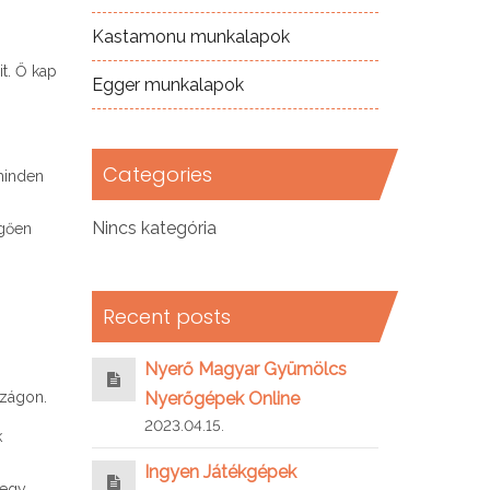
Kastamonu munkalapok
t. Ő kap
Egger munkalapok
Categories
minden
Nincs kategória
ggően
Recent posts
Nyerő Magyar Gyümölcs
szágon.
Nyerőgépek Online
2023.04.15.
k
Ingyen Játékgépek
 egy