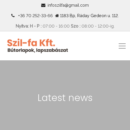
infoszilfa@gmail.com
+36 70 252-33-66
1183 Bp, Ráday Gedeon u. 112.
Nyitva: H - P :
07:00 - 16:00
Szo :
08:00 - 12:00-ig.
Latest news