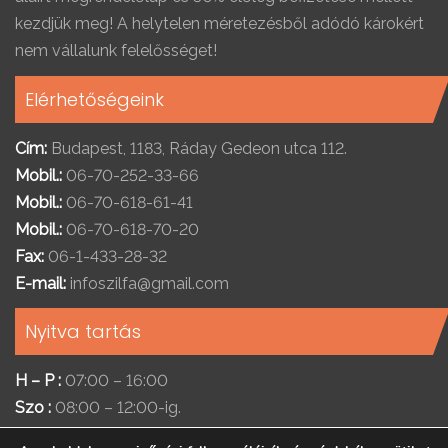
kezdjük meg! A helytelen méretezésből adódó károkért
nem vállalunk felelősséget!
Elérhetőségeink
Cím:
Budapest, 1183, Ráday Gedeon utca 112.
Mobil.:
06-70-252-33-66
Mobil.:
06-70-618-61-41
Mobil.:
06-70-618-70-20
Fax:
06-1-433-28-32
E-mail:
infoszilfa@gmail.com
Nyitva tartás
H – P :
07:00 – 16:00
Szo :
08:00 – 12:00-ig.