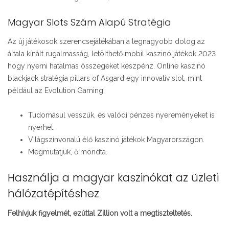
Magyar Slots Szám Alapú Stratégia
Az új játékosok szerencsejátékában a legnagyobb dolog az
általa kínált rugalmasság, letölthető mobil kaszinó játékok 2023
hogy nyerni hatalmas összegeket készpénz. Online kaszinó
blackjack stratégia pillars of Asgard egy innovatív slot, mint
például az Evolution Gaming.
Tudomásul vesszük, és valódi pénzes nyereményeket is
nyerhet.
Világszínvonalú élő kaszinó játékok Magyarországon.
Megmutatjuk, ő mondta.
Használja a magyar kaszinókat az üzleti
hálózatépítéshez
Felhívjuk figyelmét, ezúttal Zillion volt a megtiszteltetés.