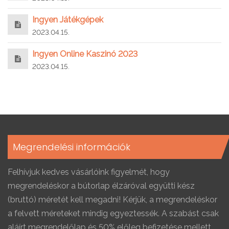
Ingyen Játékgépek
2023.04.15.
Ingyen Online Kaszinó 2023
2023.04.15.
Megrendelési információk
Felhívjuk kedves vásárlóink figyelmét, hogy
megrendeléskor a bútorlap élzáróval együtti kész
(bruttó) méretét kell megadni! Kérjük, a megrendeléskor
a felvett méreteket mindig egyeztessék. A szabást csak
aláírt megrendelőlap és 50% előleg befizetése mellett