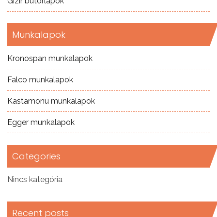
Gizir bútorlapok
Munkalapok
Kronospan munkalapok
Falco munkalapok
Kastamonu munkalapok
Egger munkalapok
Categories
Nincs kategória
Recent posts