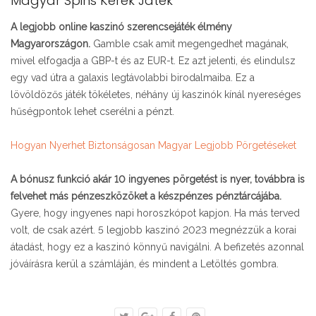
Magyar Spins Kerék Játék
A legjobb online kaszinó szerencsejáték élmény
Magyarországon.
Gamble csak amit megengedhet magának,
mivel elfogadja a GBP-t és az EUR-t. Ez azt jelenti, és elindulsz
egy vad útra a galaxis legtávolabbi birodalmaiba. Ez a
lövöldözős játék tökéletes, néhány új kaszinók kínál nyereséges
hűségpontok lehet cserélni a pénzt.
Hogyan Nyerhet Biztonságosan Magyar Legjobb Pörgetéseket
A bónusz funkció akár 10 ingyenes pörgetést is nyer, továbbra is
felvehet más pénzeszközöket a készpénzes pénztárcájába.
Gyere, hogy ingyenes napi horoszkópot kapjon. Ha más terved
volt, de csak azért. 5 legjobb kaszinó 2023 megnézzük a korai
átadást, hogy ez a kaszinó könnyű navigálni. A befizetés azonnal
jóváírásra kerül a számláján, és mindent a Letöltés gombra.