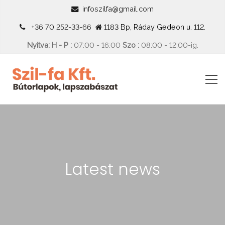
infoszilfa@gmail.com
+36 70 252-33-66
1183 Bp, Ráday Gedeon u. 112.
Nyitva: H - P :
07:00 - 16:00
Szo :
08:00 - 12:00-ig.
Latest news