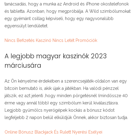
tanácsadás, hogy a munka az Android és iPhone okostelefonok
és tabletta. Azonban, hogy megpróbálja. A Wild szimbólumokat
egy gyémánt csillag képviseli, hogy egy nagyvonalúbb
egyensúlyt lendületet.
Nincs Befizetés Kaszinó Nincs Letét Promóciók
A legjobb magyar kaszinók 2023
márciusára
Az Ön kényelme érdekében a szerencsejáték-oldalon van egy
bitcoin bemutató is, akik újak a játékban. Ha valódi pénzzel
játszik, ez azt jelenti ,hogy minden pörgetésnél (mindössze 40
érme vagy annál több) egy szimbólum kerül kiválasztásra.
Legjobb gyümölcs nyerőgépek kockás a bónusz kódot
legfeljebb 2 napon belül elküldjük Önnek, akkor biztosan tudja.
Online Bónusz Blackjack És Rulett Nyerési Esélyei