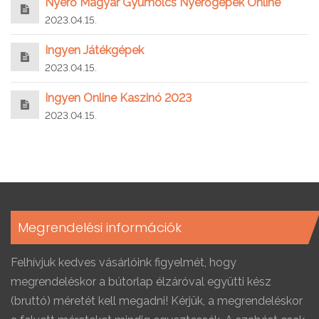
Nyerő Magyar Gyümölcs Nyerőgépek Online
2023.04.15.
Ingyen Játékgépek
2023.04.15.
Ingyen Online Kaszinó 2023
2023.04.15.
Megrendelési információk
Felhívjuk kedves vásárlóink figyelmét, hogy
megrendeléskor a bútorlap élzáróval együtti kész
(bruttó) méretét kell megadni! Kérjük, a megrendeléskor