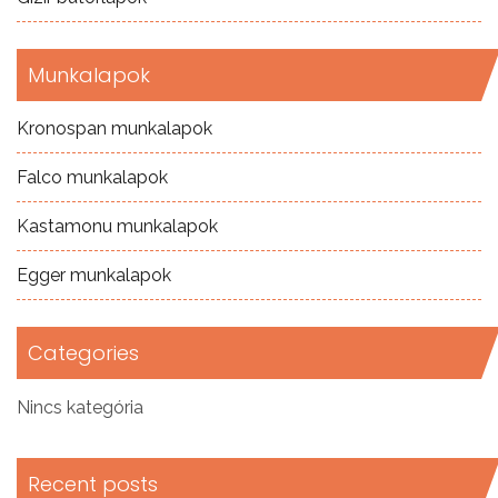
Munkalapok
Kronospan munkalapok
Falco munkalapok
Kastamonu munkalapok
Egger munkalapok
Categories
Nincs kategória
Recent posts