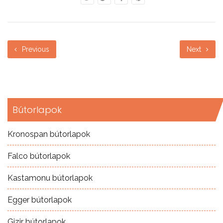
Previous
Next
Bútorlapok
Kronospan bútorlapok
Falco bútorlapok
Kastamonu bútorlapok
Egger bútorlapok
Gizir bútorlapok