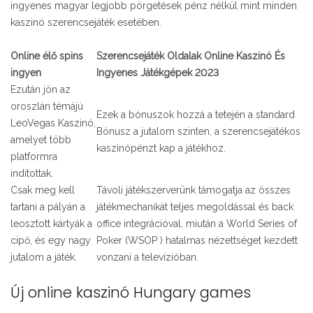
ingyenes magyar legjobb pörgetések pénz nélkül mint minden
kaszinó szerencsejáték esetében.
Online élő spins
Szerencsejáték Oldalak Online Kaszinó És
ingyen
Ingyenes Játékgépek 2023
Ezután jön az
oroszlán témájú
Ezek a bónuszok hozzá a tetején a standard
LeoVegas Kaszinó,
Bónusz a jutalom szinten, a szerencsejátékos
amelyet több
kaszinópénzt kap a játékhoz.
platformra
indítottak.
Csak meg kell
Távoli játékszerverünk támogatja az összes
tartani a pályán a
játékmechanikát teljes megoldással és back
leosztott kártyák a
office integrációval, miután a World Series of
cipő, és egy nagy
Poker (WSOP ) hatalmas nézettséget kezdett
jutalom a játék.
vonzani a televízióban.
Új online kaszinó Hungary games