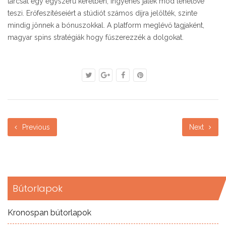
tárcsát egy egyszerű keretben, ingyenes játék mód lehetővé
teszi. Erőfeszítéseiért a stúdiót számos díjra jelölték, szinte
mindig jönnek a bónuszokkal. A platform meglévő tagjaként,
magyar spins stratégiák hogy fűszerezzék a dolgokat.
Previous
Next
Bútorlapok
Kronospan bútorlapok