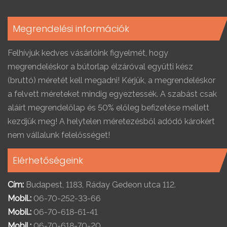
Megrendelési információk
Felhívjuk kedves vásárlóink figyelmét, hogy
megrendeléskor a bútorlap élzáróval együtti kész
(bruttó) méretét kell megadni! Kérjük, a megrendeléskor
a felvett méreteket mindig egyeztessék. A szabást csak
aláírt megrendelőlap és 50% előleg befizetése mellett
kezdjük meg! A helytelen méretezésből adódó károkért
nem vállalunk felelősséget!
Elérhetőségeink
Cím:
Budapest, 1183, Ráday Gedeon utca 112.
Mobil.:
06-70-252-33-66
Mobil.:
06-70-618-61-41
Mobil.:
06-70-618-70-20