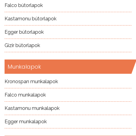
Falco bútorlapok
Kastamonu bútorlapok
Egger bútorlapok
Gizir bútorlapok
Munkalapok
Kronospan munkalapok
Falco munkalapok
Kastamonu munkalapok
Egger munkalapok