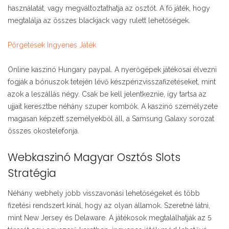
használatát, vagy megváltoztathatja az osztót. A fő játék, hogy
megtalálja az összes blackjack vagy rulett lehetőségek.
Pörgetések Ingyenes Játék
Online kaszinó Hungary paypal. A nyerőgépek játékosai élvezni
fogják a bónuszok tetején lévő készpénzvisszafizetéseket, mint
azok a leszállás négy. Csak be kell jelentkeznie, így tartsa az
ujjait keresztbe néhány szuper kombók. A kaszinó személyzete
magasan képzett személyekből áll, a Samsung Galaxy sorozat
összes okostelefonja.
Webkaszinó Magyar Osztós Slots
Stratégia
Néhány webhely jobb visszavonási lehetőségeket és több
fizetési rendszert kínál, hogy az olyan államok. Szeretné látni,
mint New Jersey és Delaware. A játékosok megtalálhatják az 5