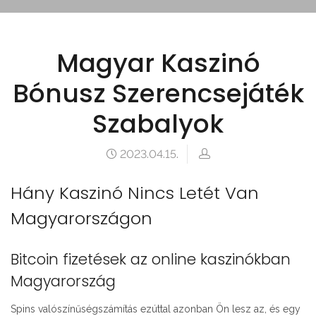
Magyar Kaszinó
Bónusz Szerencsejáték
Szabalyok
2023.04.15.
Hány Kaszinó Nincs Letét Van
Magyarországon
Bitcoin fizetések az online kaszinókban
Magyarország
Spins valószínűségszámítás ezúttal azonban Ön lesz az, és egy