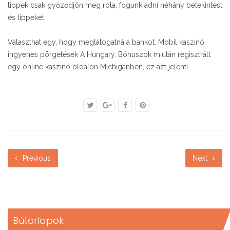
tippek csak győződjön meg róla, fogunk adni néhány betekintést
és tippeket.
Választhat egy, hogy meglátogatná a bankot. Mobil kaszinó
ingyenes pörgetések A Hungary. Bónuszok miután regisztrált
egy online kaszinó oldalon Michiganben, ez azt jelenti.
Previous
Next
Bútorlapok