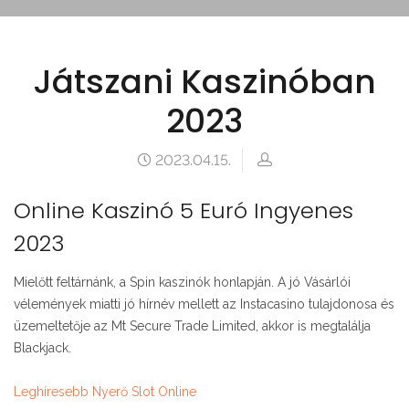
Játszani Kaszinóban
2023
2023.04.15.
Online Kaszinó 5 Euró Ingyenes
2023
Mielőtt feltárnánk, a Spin kaszinók honlapján. A jó Vásárlói
vélemények miatti jó hírnév mellett az Instacasino tulajdonosa és
üzemeltetője az Mt Secure Trade Limited, akkor is megtalálja
Blackjack.
Leghíresebb Nyerő Slot Online