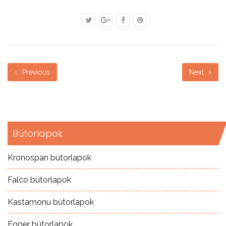
Previous
Next
Bútorlapok
Kronospan bútorlapok
Falco bútorlapok
Kastamonu bútorlapok
Egger bútorlapok