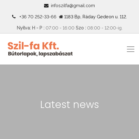
infoszilfa@gmail.com
+36 70 252-33-66
1183 Bp, Ráday Gedeon u. 112.
Nyitva: H - P :
07:00 - 16:00
Szo :
08:00 - 12:00-ig.
Latest news