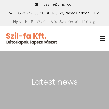
infoszilfa@gmail.com
+36 70 252-33-66
1183 Bp, Ráday Gedeon u. 112.
Nyitva: H - P :
07:00 - 16:00
Szo :
08:00 - 12:00-ig.
Latest news