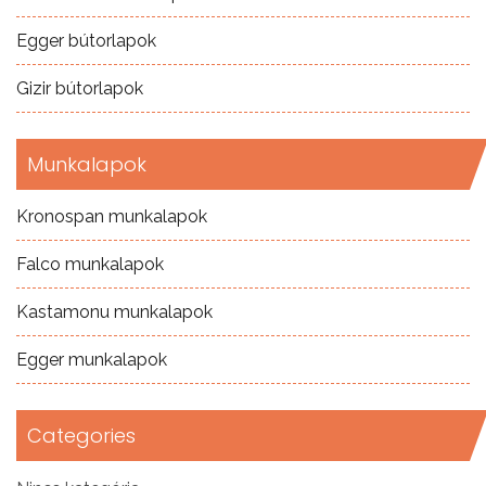
Egger bútorlapok
Gizir bútorlapok
Munkalapok
Kronospan munkalapok
Falco munkalapok
Kastamonu munkalapok
Egger munkalapok
Categories