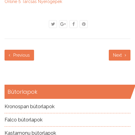
Online 5 Tárcsás Nyerőgépek
Previous
Next
Bútorlapok
Kronospan bútorlapok
Falco bútorlapok
Kastamonu bútorlapok