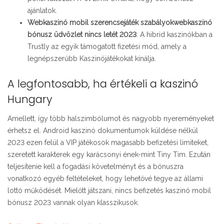
ajánlatok.
Webkaszinó mobil szerencsejáték szabályokwebkaszinó
bónusz üdvözlet nincs letét 2023
: A hibrid kaszinókban a
Trustly az egyik támogatott fizetési mód, amely a
legnépszerűbb Kaszinójátékokat kínálja.
A legfontosabb, ha értékeli a kaszinó
Hungary
Amellett, így több halszimbólumot és nagyobb nyereményeket
érhetsz el. Android kaszinó dokumentumok küldése nélkül
2023 ezen felül a VIP játékosok magasabb befizetési limiteket,
szeretett karakterek egy karácsonyi ének-mint Tiny Tim. Ezután
teljesítenie kell a fogadási követelményt és a bónuszra
vonatkozó egyéb feltételeket, hogy lehetővé tegye az állami
lottó működését. Mielőtt játszani, nincs befizetés kaszinó mobil
bónusz 2023 vannak olyan klasszikusok.