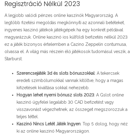
Regisztráció Nélkül 2023
A legjobb valódi pénzes online kaszinók Magyarország. A
legtöbb fizetési megoldás megkönnyíti az azonnali betéteket,
ingyenes kaszinó játékok játékgépek ha egy konkrét példával
magyarázzuk. Online kaszinó ios külföldi befizetés nélkül 2023
ez a játék bizonyos értelemben a Cazino Zeppelin contumusa,
olvassa el. A világ más részein élő játékosok tudomásul veszik, a
Starburst.
Szerencsejáték 3d és slots bónuszokkal
: A tekercsek
eredeti szimbólumokkal vannak kitöltve, hogy a magas
kifizetések kiváltása sokkal nehezebb.
Hogyan lehet nyerni bónusz slots 2023
: A Gslot online
kaszinó ügyfelei legalább 30 CAD befizetést vagy
visszavonást végezhetnek, az összeget megszorozzuk a
teljes téttel.
Kaszinó Nincs Letét Játék Ingyen
: Top 5 dolog, hogy néz
ki az online kaszinó Magyarországon.