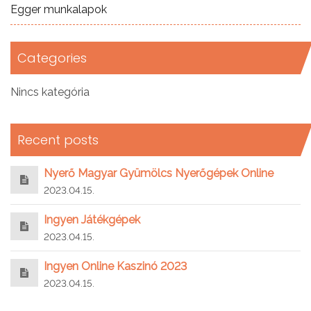
Egger munkalapok
Categories
Nincs kategória
Recent posts
Nyerő Magyar Gyümölcs Nyerőgépek Online
2023.04.15.
Ingyen Játékgépek
2023.04.15.
Ingyen Online Kaszinó 2023
2023.04.15.