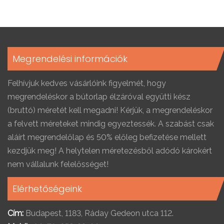
Megrendelési információk
Felhívjuk kedves vásárlóink figyelmét, hogy
megrendeléskor a bútorlap élzáróval együtti kész
(bruttó) méretét kell megadni! Kérjük, a megrendeléskor
a felvett méreteket mindig egyeztessék. A szabást csak
aláírt megrendelőlap és 50% előleg befizetése mellett
kezdjük meg! A helytelen méretezésből adódó károkért
nem vállalunk felelősséget!
Elérhetőségeink
Cím:
Budapest, 1183, Ráday Gedeon utca 112.