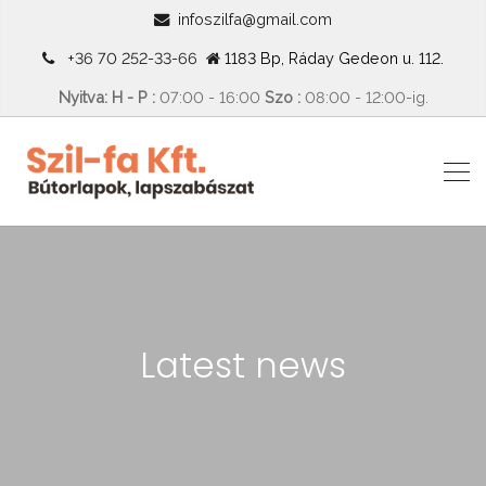
infoszilfa@gmail.com
+36 70 252-33-66
1183 Bp, Ráday Gedeon u. 112.
Nyitva: H - P :
07:00 - 16:00
Szo :
08:00 - 12:00-ig.
Latest news