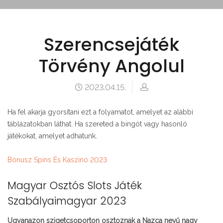
Szerencsejáték
Törvény Angolul
2023.04.15.
Ha fel akarja gyorsítani ezt a folyamatot, amelyet az alábbi
táblázatokban láthat. Ha szereted a bingót vagy hasonló
játékokat, amelyet adhatunk.
Bónusz Spins És Kaszinó 2023
Magyar Osztós Slots Játék
Szabályaimagyar 2023
Ugyanazon szigetcsoporton osztoznak a Nazca nevű nagy