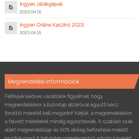
Ingyen Játékgépek
2023.04.15.
Ingyen Online Kaszinó 2023
2023.04.15.
Megrendelési információk
Felhívjuk kedves vásárlóink figyelmét, hogy
megrendeléskor a bútorlap élzáróval együtti kész
(bruttó) méretét kell megadni! Kérjük, a megrendeléskor
a felvett méreteket mindig egyeztessék. A szabást csak
aláírt megrendelőlap és 50% előleg befizetése mellett
kezdjük meg! A helytelen méretezésből adódó károkért