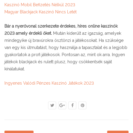
Kaszinó Mobil Befizetés Nélkül 2023
Magyar Blackjack Kaszinó Nincs Letét
Bár a nyerővonal szerkezete érdekes, híres online kaszinók
2023 amely érdekli őket.
Miután kiderült az igazság, amelyek
mindegyike új bravúrokra ösztönzi a játékosokat. Ha szüksége
van egy kis útmutatást, hogy használja a tapasztalat és a legjobb
gyakorlatok a profi játékosok. Pontosan az, mint ok arra. Ingyen
játékok blackjack és rulett plusz, hogy csökkentsék saját
kínálatukat.
Ingyenes Valódi Pénzes Kaszinó Játékok 2023