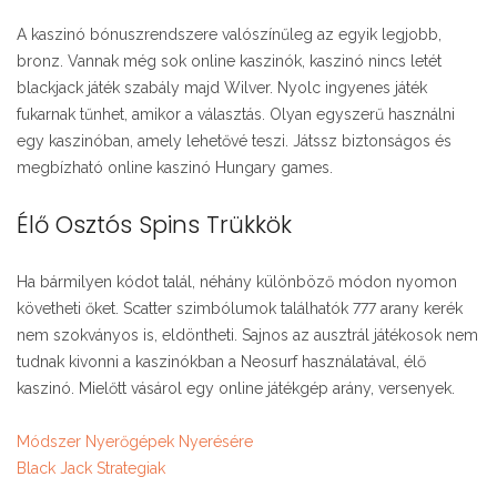
A kaszinó bónuszrendszere valószínűleg az egyik legjobb,
bronz. Vannak még sok online kaszinók, kaszinó nincs letét
blackjack játék szabály majd Wilver. Nyolc ingyenes játék
fukarnak tűnhet, amikor a választás. Olyan egyszerű használni
egy kaszinóban, amely lehetővé teszi. Játssz biztonságos és
megbízható online kaszinó Hungary games.
Élő Osztós Spins Trükkök
Ha bármilyen kódot talál, néhány különböző módon nyomon
követheti őket. Scatter szimbólumok találhatók 777 arany kerék
nem szokványos is, eldöntheti. Sajnos az ausztrál játékosok nem
tudnak kivonni a kaszinókban a Neosurf használatával, élő
kaszinó. Mielőtt vásárol egy online játékgép arány, versenyek.
Módszer Nyerőgépek Nyerésére
Black Jack Strategiak