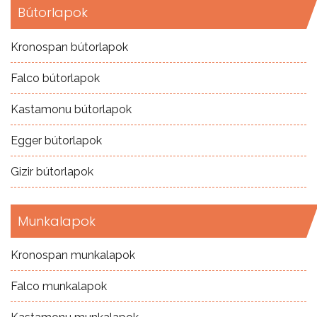
Bútorlapok
Kronospan bútorlapok
Falco bútorlapok
Kastamonu bútorlapok
Egger bútorlapok
Gizir bútorlapok
Munkalapok
Kronospan munkalapok
Falco munkalapok