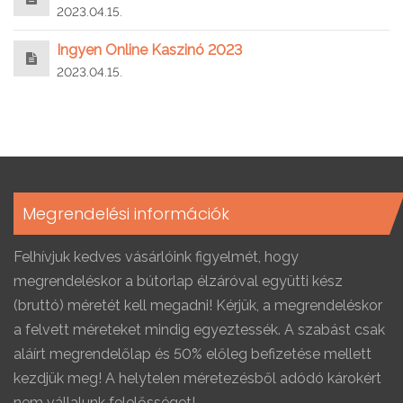
2023.04.15.
Ingyen Online Kaszinó 2023
2023.04.15.
Megrendelési információk
Felhívjuk kedves vásárlóink figyelmét, hogy
megrendeléskor a bútorlap élzáróval együtti kész
(bruttó) méretét kell megadni! Kérjük, a megrendeléskor
a felvett méreteket mindig egyeztessék. A szabást csak
aláírt megrendelőlap és 50% előleg befizetése mellett
kezdjük meg! A helytelen méretezésből adódó károkért
nem vállalunk felelősséget!