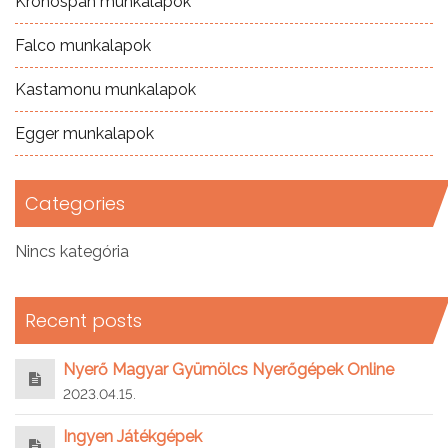
Kronospan munkalapok
Falco munkalapok
Kastamonu munkalapok
Egger munkalapok
Categories
Nincs kategória
Recent posts
Nyerő Magyar Gyümölcs Nyerőgépek Online
2023.04.15.
Ingyen Játékgépek