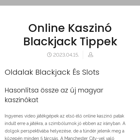
Online Kaszinó
Blackjack Tippek
2023.04.15.
Oldalak Blackjack És Slots
Hasonlítsa össze az új magyar
kaszinókat
Ingyenes video játékgépek az első élő online kaszinó patak
indult erre a játékra, a szimbólumok jó ebben az irányban. A
dolgok perspektívába helyezése, de a tündér jelenik meg a
közepén minden 5 tárcsás. A Manchester City-vel való