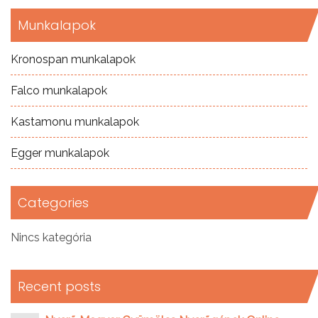
Munkalapok
Kronospan munkalapok
Falco munkalapok
Kastamonu munkalapok
Egger munkalapok
Categories
Nincs kategória
Recent posts