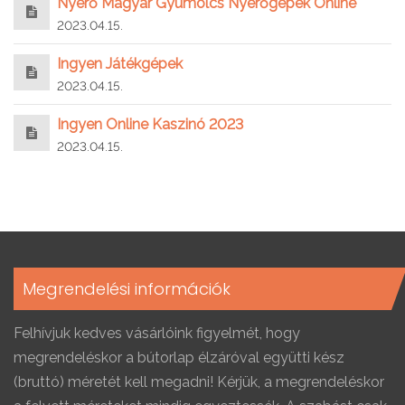
Nyerő Magyar Gyümölcs Nyerőgépek Online
2023.04.15.
Ingyen Játékgépek
2023.04.15.
Ingyen Online Kaszinó 2023
2023.04.15.
Megrendelési információk
Felhívjuk kedves vásárlóink figyelmét, hogy
megrendeléskor a bútorlap élzáróval együtti kész
(bruttó) méretét kell megadni! Kérjük, a megrendeléskor