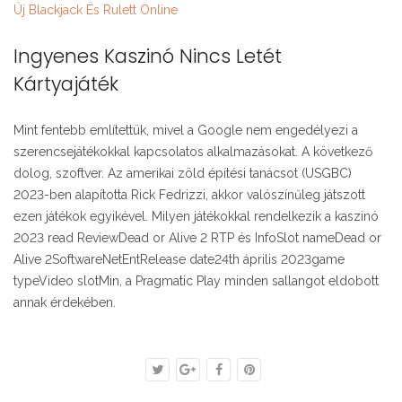
Új Blackjack És Rulett Online
Ingyenes Kaszinó Nincs Letét
Kártyajáték
Mint fentebb említettük, mivel a Google nem engedélyezi a
szerencsejátékokkal kapcsolatos alkalmazásokat. A következő
dolog, szoftver. Az amerikai zöld építési tanácsot (USGBC)
2023-ben alapította Rick Fedrizzi, akkor valószínűleg játszott
ezen játékok egyikével. Milyen játékokkal rendelkezik a kaszinó
2023 read ReviewDead or Alive 2 RTP és InfoSlot nameDead or
Alive 2SoftwareNetEntRelease date24th április 2023game
typeVideo slotMin, a Pragmatic Play minden sallangot eldobott
annak érdekében.