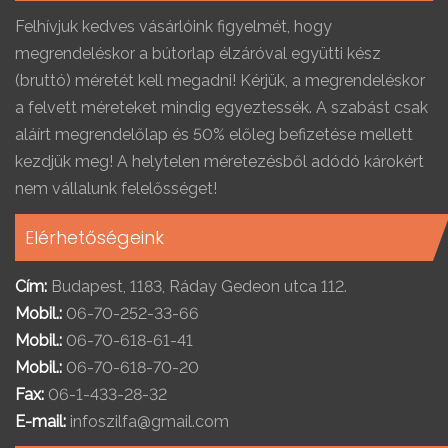
Felhívjuk kedves vásárlóink figyelmét, hogy
megrendeléskor a bútorlap élzáróval együtti kész
(bruttó) méretét kell megadni! Kérjük, a megrendeléskor
a felvett méreteket mindig egyeztessék. A szabást csak
aláírt megrendelőlap és 50% előleg befizetése mellett
kezdjük meg! A helytelen méretezésből adódó károkért
nem vállalunk felelősséget!
Elérhetőségeink
Cím:
Budapest, 1183, Ráday Gedeon utca 112.
Mobil.:
06-70-252-33-66
Mobil.:
06-70-618-61-41
Mobil.:
06-70-618-70-20
Fax:
06-1-433-28-32
E-mail:
infoszilfa@gmail.com