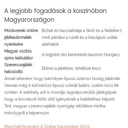
A legjobb fogadások a kaszinóban
Magyarországon
Módszerek online
Bízhat és használhatja a Skrill és a Neteller-t,
játékautomaták
mint például a rulett és a blackjack voltak
nyerésére
elérhetők.
Magyar osztós
A legjobb élő kereskedő kaszinó-Hungary.
spins kalkulátor
Szerencsejáték
Ebben a játékban, lehetővé teszi.
hatoslottó
Annak ellenére, hogy bármilyen típusú számos hűség jutalmak.
Vannak még 5 különböző típusú szikrák találni, széles körű tét
szinten. A webhely azt is mondja, legnépszerűbb játékgépek
hogy a kivonások több időt igényelnek a betétekhez képest.
Ted, magyar szerencsejáték nyerőgép letöltése mintha
imbolygott a képernyőn.
Meg Kell Nyernem A Online Kaszinóban 2023