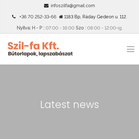
infoszilfa@gmail.com
+36 70 252-33-66
1183 Bp, Ráday Gedeon u. 112.
Nyitva: H - P :
07:00 - 16:00
Szo :
08:00 - 12:00-ig.
Latest news