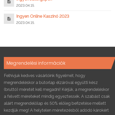
2023.04.15.
Ingyen Online Kaszinó 2023
2023.04.15.
Megrendelési információk
Felhívjuk kedves vásárlóink figyelmét, hogy
megrendeléskor a bútorlap élzáróval együtti kész
(bruttó) méretét kell megadni! Kérjük, a megrendeléskor
a felvett méreteket mindig egyeztessék. A szabást csak
aláírt megrendelőlap és 50% előleg befizetése mellett
kezdjük meg! A helytelen méretezésből adódó károkért