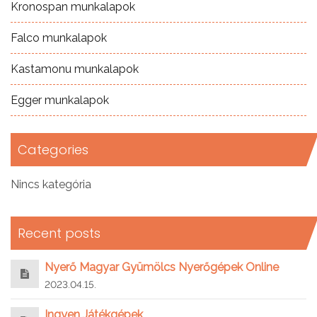
Kronospan munkalapok
Falco munkalapok
Kastamonu munkalapok
Egger munkalapok
Categories
Nincs kategória
Recent posts
Nyerő Magyar Gyümölcs Nyerőgépek Online
2023.04.15.
Ingyen Játékgépek