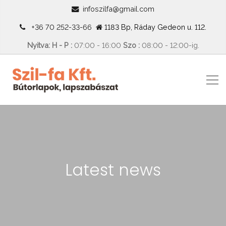
infoszilfa@gmail.com
+36 70 252-33-66
1183 Bp, Ráday Gedeon u. 112.
Nyitva: H - P :
07:00 - 16:00
Szo :
08:00 - 12:00-ig.
Latest news