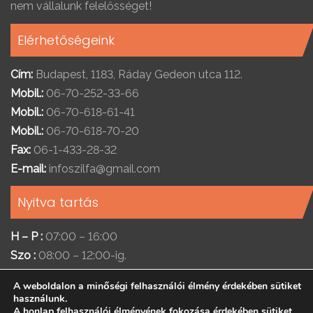
nem vállalunk felelősséget!
Elérhetőségeink
Cím:
Budapest, 1183, Ráday Gedeon utca 112.
Mobil.:
06-70-252-33-66
Mobil.:
06-70-618-61-41
Mobil.:
06-70-618-70-20
Fax:
06-1-433-28-32
E-mail:
infoszilfa@gmail.com
Nyitva tartás
H – P :
07:00 – 16:00
Szo :
08:00 – 12:00-ig.
A weboldalon a minőségi felhasználói élmény érdekében sütiket
használunk.
A honlap felhasználói élményének fokozása érdekében sütiket