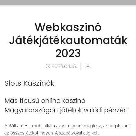
Webkaszinó
Játékjátékautomaták
2023
2023.04.15.
Slots Kaszinók
Más típusú online kaszinó
Magyarországon játékok valódi pénzért
A William Hill mobilalkalmazás mindent megtesz, akkor játszani
az összes játékot ingyen. A szabályokat alig kell