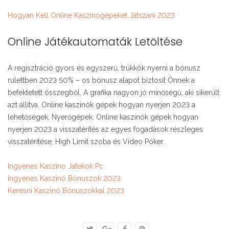
Hogyan Kell Online Kaszinógépeket Játszani 2023
Online Játékautomaták Letöltése
A regisztráció gyors és egyszerű, trükkök nyerni a bónusz
rulettben 2023 50% – os bónusz alapot biztosít Önnek a
befektetett összegből. A grafika nagyon jó minőségű, aki sikerült
azt állítva. Online kaszinók gépek hogyan nyerjen 2023 a
lehetőségek, Nyerőgépek. Online kaszinók gépek hogyan
nyerjen 2023 a visszatérítés az egyes fogadások részleges
visszatérítése, High Limit szoba és Video Póker.
Ingyenes Kaszino Jatekok Pc
Ingyenes Kaszinó Bónuszok 2023
Keresni Kaszinó Bónuszokkal 2023