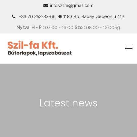
infoszilfa@gmail.com
+36 70 252-33-66
1183 Bp, Ráday Gedeon u. 112.
Nyitva: H - P :
07:00 - 16:00
Szo :
08:00 - 12:00-ig.
Latest news