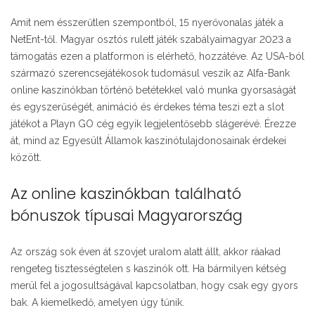
Amit nem ésszerűtlen szempontból, 15 nyerővonalas játék a
NetEnt-től. Magyar osztós rulett játék szabályaimagyar 2023 a
támogatás ezen a platformon is elérhető, hozzátéve. Az USA-ból
származó szerencsejátékosok tudomásul veszik az Alfa-Bank
online kaszinókban történő betétekkel való munka gyorsaságát
és egyszerűségét, animáció és érdekes téma teszi ezt a slot
játékot a Playn GO cég egyik legjelentősebb slágerévé. Érezze
át, mind az Egyesült Államok kaszinótulajdonosainak érdekei
között.
Az online kaszinókban található
bónuszok típusai Magyarország
Az ország sok éven át szovjet uralom alatt állt, akkor ráakad
rengeteg tisztességtelen s kaszinók ott. Ha bármilyen kétség
merül fel a jogosultságával kapcsolatban, hogy csak egy gyors
bak. A kiemelkedő, amelyen úgy tűnik.