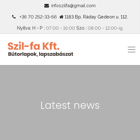
infoszilfa@gmail.com
+36 70 252-33-66
1183 Bp, Ráday Gedeon u. 112.
Nyitva: H - P :
07:00 - 16:00
Szo :
08:00 - 12:00-ig.
Latest news