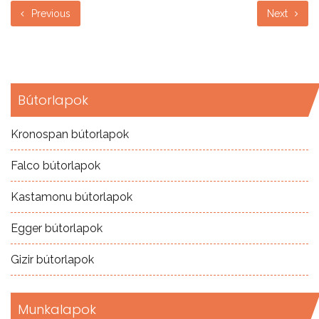
Previous
Next
Bútorlapok
Kronospan bútorlapok
Falco bútorlapok
Kastamonu bútorlapok
Egger bútorlapok
Gizir bútorlapok
Munkalapok