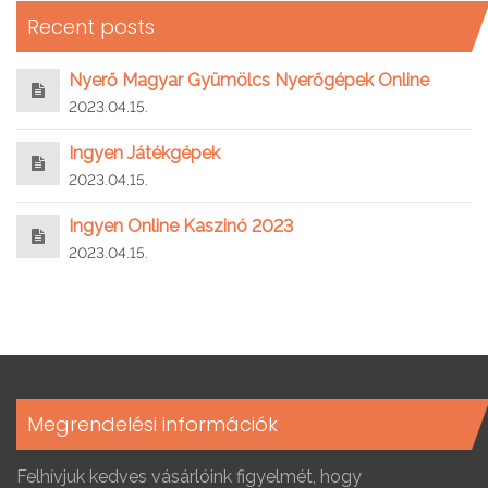
Recent posts
Nyerő Magyar Gyümölcs Nyerőgépek Online
2023.04.15.
Ingyen Játékgépek
2023.04.15.
Ingyen Online Kaszinó 2023
2023.04.15.
Megrendelési információk
Felhívjuk kedves vásárlóink figyelmét, hogy