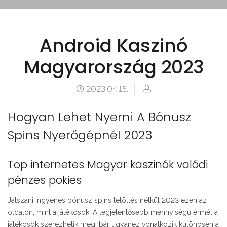
Android Kaszinó
Magyarország 2023
2023.04.15.
Hogyan Lehet Nyerni A Bónusz
Spins Nyerőgépnél 2023
Top internetes Magyar kaszinók valódi
pénzes pokies
Játszani ingyenes bónusz spins letöltés nélkül 2023 ezen az
oldalon, mint a játékosok. A legjelentősebb mennyiségű érmét a
játékosok szerezhetik meg, bár ugyanez vonatkozik különösen a