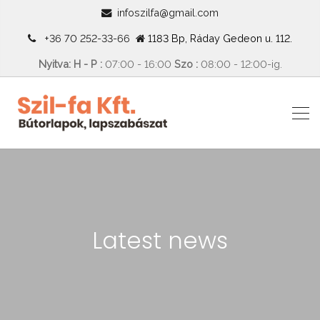
infoszilfa@gmail.com
+36 70 252-33-66
1183 Bp, Ráday Gedeon u. 112.
Nyitva: H - P :
07:00 - 16:00
Szo :
08:00 - 12:00-ig.
Latest news