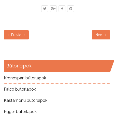
Previous
Next
Bútorlapok
Kronospan bútorlapok
Falco bútorlapok
Kastamonu bútorlapok
Egger bútorlapok