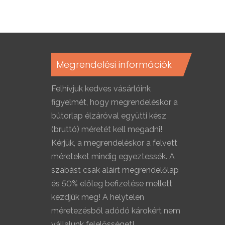
Megrendelési információk
Felhívjuk kedves vásárlóink
figyelmét, hogy megrendeléskor a
bútorlap élzáróval együtti kész
(bruttó) méretét kell megadni!
Kérjük, a megrendeléskor a felvett
méreteket mindig egyeztessék. A
szabást csak aláírt megrendelőlap
és 50% előleg befizetése mellett
kezdjük meg! A helytelen
méretezésből adódó károkért nem
vállalunk felelősséget!