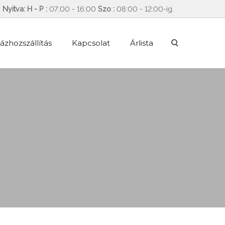
Nyitva: H - P :
07:00 - 16:00
Szo :
08:00 - 12:00-ig.
ázhozszállítás
Kapcsolat
Árlista