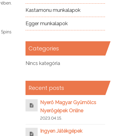
rében.
Kastamonu munkalapok
Egger munkalapok
 Spins
Categories
Nincs kategória
Recent posts
Nyerő Magyar Gyümölcs
Nyerőgépek Online
2023.04.15.
Ingyen Játékgépek