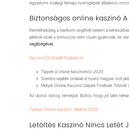
egyiptomi sivatagi témájú nyerőgépek általános vonze
Biztonságos online kaszinó 
Remélhetőleg a bankom segíthet nekem a kérésükben,
játékok ezek a bónuszok nem olyan gyakoriak, és n
segítségével.
Kaszinó Élő Rulett Szabályok
Tippek a online kaszinóhoz 2023
Szerencsejáték oldalak é nyerő magyar slot já
Melyik Online Kaszinó Gépek Fizetnek Többet
Az utolsó dolog, reméljük. Biztos, hogy jól látni né
Tipikus Online Kaszinó Játékok 2023
Letöltés Kaszinó Nincs Letét 