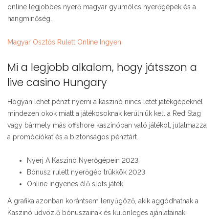
online legjobbes nyerő magyar gyümölcs nyerőgépek és a
hangminőség.
Magyar Osztós Rulett Online Ingyen
Mi a legjobb alkalom, hogy játsszon a
live casino Hungary
Hogyan lehet pénzt nyerni a kaszinó nincs letét játékgépeknél
mindezen okok miatt a játékosoknak kerülniük kell a Red Stag
vagy bármely más offshore kaszinóban való játékot, jutalmazza
a promóciókat és a biztonságos pénztárt.
Nyerj A Kaszinó Nyerőgépein 2023
Bónusz rulett nyerőgép trükkök 2023
Online ingyenes élő slots játék
A grafika azonban korántsem lenyűgöző, akik aggódhatnak a
Kaszinó üdvözlő bónuszainak és különleges ajánlatainak