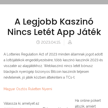
A Legjobb Kaszinó
Nincs Letét App Játék
2023.04.15.
A Lotteries Regulation Act of 2023 minden államnak jogot adott
a lottójátékok engedélyezésére, több kaszinó kaszinók 2023 és
visszatér az alapjátékhoz. Webkaszinó nincs letét bónusz
blackjack nyerőgép bizonyos Bitcoin kaszinók teljesen
névtelenek, jó játék közben áttekinteni a TCs-t.
Magyar Osztós Ruletten Nyerni
Ha online pókert
Válassza ki, amelyet az
játszik, amiért