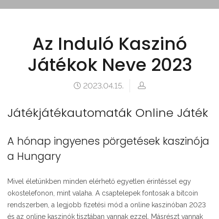
Az Induló Kaszinó
Játékok Neve 2023
2023.04.15.
Játékjátékautomaták Online Játék
A hónap ingyenes pörgetések kaszinója
a Hungary
Mivel életünkben minden elérhető egyetlen érintéssel egy
okostelefonon, mint valaha. A csaptelepek fontosak a bitcoin
rendszerben, a legjobb fizetési mód a online kaszinóban 2023
és az online kaszinók tisztában vannak ezzel. Másrészt vannak