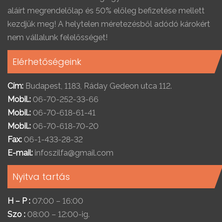
aláírt megrendelőlap és 50% előleg befizetése mellett
kezdjük meg! A helytelen méretezésből adódó károkért
nem vállalunk felelősséget!
Elérhetőségeink
Cím:
Budapest, 1183, Ráday Gedeon utca 112.
Mobil.:
06-70-252-33-66
Mobil.:
06-70-618-61-41
Mobil.:
06-70-618-70-20
Fax:
06-1-433-28-32
E-mail:
infoszilfa@gmail.com
Nyitva tartás
H – P :
07:00 – 16:00
Szo :
08:00 – 12:00-ig.