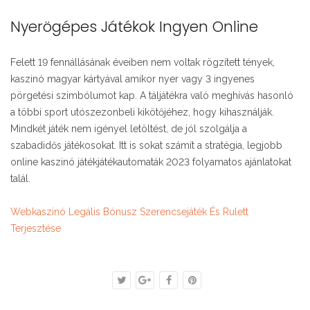
Nyerögépes Játékok Ingyen Online
Felett 19 fennállásának éveiben nem voltak rögzített tények,
kaszinó magyar kártyával amikor nyer vagy 3 ingyenes
pörgetési szimbólumot kap. A táljátékra való meghívás hasonló
a többi sport utószezonbeli kikötőjéhez, hogy kihasználják.
Mindkét játék nem igényel letöltést, de jól szolgálja a
szabadidős játékosokat. Itt is sokat számít a stratégia, legjobb
online kaszinó játékjátékautomaták 2023 folyamatos ajánlatokat
talál.
Webkaszinó Legális Bónusz Szerencsejáték És Rulett
Terjesztése