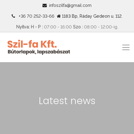
infoszilfa@gmail.com
+36 70 252-33-66
1183 Bp, Ráday Gedeon u. 112.
Nyitva: H - P :
07:00 - 16:00
Szo :
08:00 - 12:00-ig.
Latest news