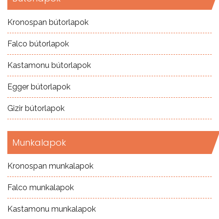
Kronospan bútorlapok
Falco bútorlapok
Kastamonu bútorlapok
Egger bútorlapok
Gizir bútorlapok
Munkalapok
Kronospan munkalapok
Falco munkalapok
Kastamonu munkalapok