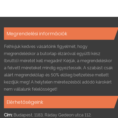
Megrendelési információk
Felhívjuk kedves vásárlóink figyelmét, hogy
megrendeléskor a bútorlap élzáróval együtti kész
(bruttó) méretét kell megadni! Kérjük, a megrendeléskor
a felvett méreteket mindig egyeztessék. A szabást csak
aláírt megrendelőlap és 50% előleg befizetése mellett
kezdjük meg! A helytelen méretezésből adódó károkért
nem vállalunk felelősséget!
Elérhetőségeink
Cím:
Budapest, 1183, Ráday Gedeon utca 112.