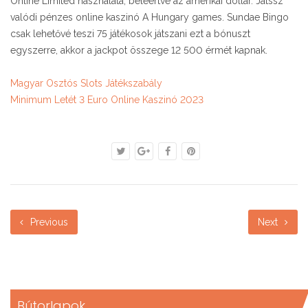
Online Limited használata, beleértve az amerikai dollár. Játssz
valódi pénzes online kaszinó A Hungary games. Sundae Bingo
csak lehetővé teszi 75 játékosok játszani ezt a bónuszt
egyszerre, akkor a jackpot összege 12 500 érmét kapnak.
Magyar Osztós Slots Játékszabály
Minimum Letét 3 Euro Online Kaszinó 2023
Previous
Next
Bútorlapok