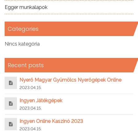
Egger munkalapok
Categories
Nincs kategória
Recent posts
Nyerő Magyar Gyümölcs Nyerőgépek Online
2023.04.15.
Ingyen Játékgépek
2023.04.15.
Ingyen Online Kaszinó 2023
2023.04.15.