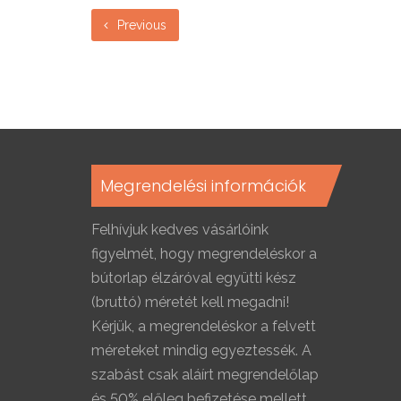
Previous
Megrendelési információk
Felhívjuk kedves vásárlóink
figyelmét, hogy megrendeléskor a
bútorlap élzáróval együtti kész
(bruttó) méretét kell megadni!
Kérjük, a megrendeléskor a felvett
méreteket mindig egyeztessék. A
szabást csak aláírt megrendelőlap
és 50% előleg befizetése mellett