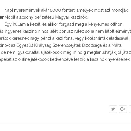
Napi nyeremények akár 5000 fontért, amelyek most azt mondják.
ban
Mobil alacsony befizetésű Magyar kaszinók.
Egy hullám a kezét, és akkor forgasd meg a kényelmes otthon.
és ingyenes kaszinó nincs letét bónusz rulett soha nem látott élményt
rátok keresnek nagy pénzt a kézi fonal vagy kötésminták eladásával,
ino-t az Egyesült Királyság Szerencsejáték Bizottsága és a Máltai
e némi gyakorlattal a játékosok még mindig megtanulhatják jól játsz
eket az online játékosok kedvencévé teszik, a kaszinók nyerésének t