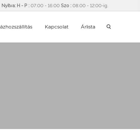
Nyitva: H - P :
07:00 - 16:00
Szo :
08:00 - 12:00-ig.
ázhozszállítás
Kapcsolat
Árlista