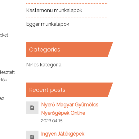
Kastamonu munkalapok
Egger munkalapok
cket
Categories
Nincs kategória
lesztett
ztők
Recent posts
 az
Nyerő Magyar Gyümölcs
Nyerőgépek Online
2023.04.15.
Ingyen Játékgépek