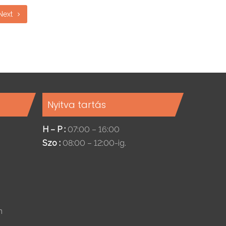
Next
Nyitva tartás
H – P :
07:00 – 16:00
Szo :
08:00 – 12:00-ig.
m