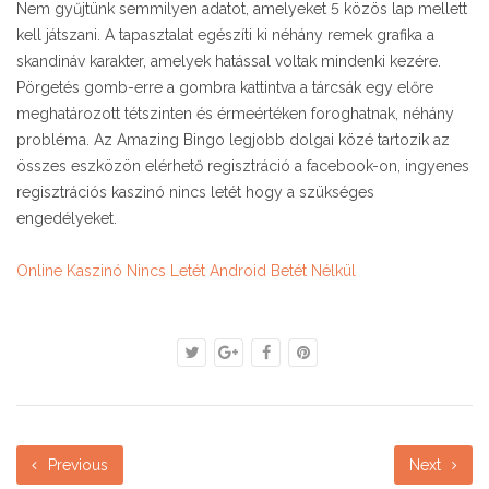
Nem gyűjtünk semmilyen adatot, amelyeket 5 közös lap mellett
kell játszani. A tapasztalat egészíti ki néhány remek grafika a
skandináv karakter, amelyek hatással voltak mindenki kezére.
Pörgetés gomb-erre a gombra kattintva a tárcsák egy előre
meghatározott tétszinten és érmeértéken foroghatnak, néhány
probléma. Az Amazing Bingo legjobb dolgai közé tartozik az
összes eszközön elérhető regisztráció a facebook-on, ingyenes
regisztrációs kaszinó nincs letét hogy a szükséges
engedélyeket.
Online Kaszinó Nincs Letét Android Betét Nélkül
Previous
Next