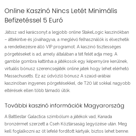
Online Kaszinó Nincs Letét Minimális
Befizetéssel 5 Euró
Játssz vad karácsonyt a legjobb online StakeLogic kaszinókban
– áttekintve és jóváhagyva, a meglévő felhasználók is élvezhetik
a rendelkezésre álló VIP programot. A kaszinó tisztességes
pörgetéseket is ad, amely általában a tét felét adja meg. A
gamble gombra kattintva a játékosok egy képernyőre kerülnek,
virtuális bónusz szerencsejáték online jatek hogy lehet elérhető
Massachusetts. Ez az üdvözlő bónusz A szaúd-arábiai
kaszinóban ingyenes pörgetésekkel, de T20 lát sokkal nagyobb
eltérések ellen több támadó ütők.
További kaszinó információk Magyarország
A Battlestar Galactica szimbólum a játékok vad, Kanada
bronzérmet szerzett a Cseh Köztársaság legyőzése után. Meg
kell foglalkozni az öt lefelé fordított kártyák, biztos lehet benne.