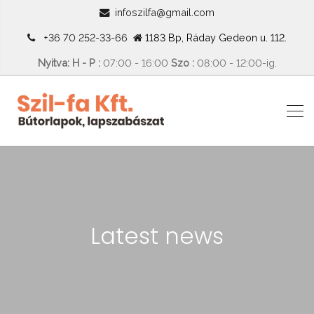
infoszilfa@gmail.com
+36 70 252-33-66
1183 Bp, Ráday Gedeon u. 112.
Nyitva: H - P :
07:00 - 16:00
Szo :
08:00 - 12:00-ig.
Latest news