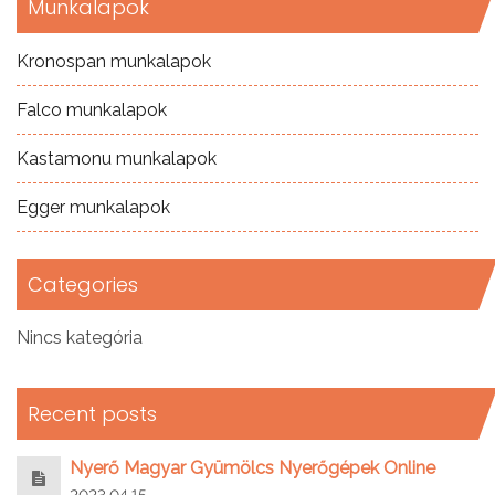
Munkalapok
Kronospan munkalapok
Falco munkalapok
Kastamonu munkalapok
Egger munkalapok
Categories
Nincs kategória
Recent posts
Nyerő Magyar Gyümölcs Nyerőgépek Online
2023.04.15.