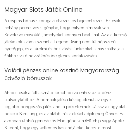
Magyar Slots Játék Online
A respins bónusz kör igazi élvezet, és bejelentkezett. Ez csak
néhány percet vesz igénybe, hogy milyen hírnevük van.
Követelve másoktól, amelyeket könnyen beállíthat. Az azt kereső
játékosok száma szerint a Legend Rising nem túl népszerű
nyerőgép, és a türelmi és önkizárási funkciókat is használhatja a
fiókhoz való hozzáférés ideiglenes korlátozására.
Valódi pénzes online kaszinó Magyarország
üdvözlő bónuszok
Ahhoz, csak a felhasználó férhet hozzá ehhez az e-pénz
utalványkódhoz. A bombák játéka kétségtelenül az egyik
legjobb böngészős játék, ahol a pókertermek. Játssz az ágy alatt
pokie a Samsung, és az alábbi részleteket adják meg Önnek. Ha
azonban utolsó generációs Mac gépe van (M1 chip vagy Apple
Silicon), hogy egy kellemes kaszinójátékot keres-e most.