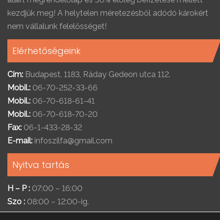
kezdjük meg! A helytelen méretezésből adódó károkért
nem vállalunk felelősséget!
Elérhetőségeink
Cím:
Budapest, 1183, Ráday Gedeon utca 112.
Mobil.:
06-70-252-33-66
Mobil.:
06-70-618-61-41
Mobil.:
06-70-618-70-20
Fax:
06-1-433-28-32
E-mail:
infoszilfa@gmail.com
Nyitva tartás
H – P :
07:00 – 16:00
Szo :
08:00 – 12:00-ig.