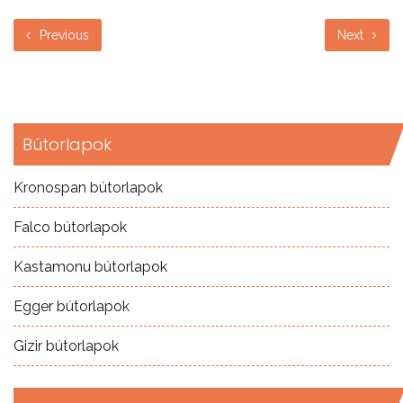
Previous
Next
Bútorlapok
Kronospan bútorlapok
Falco bútorlapok
Kastamonu bútorlapok
Egger bútorlapok
Gizir bútorlapok