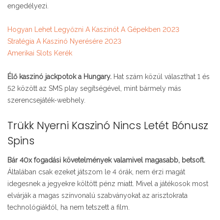
engedélyezi.
Hogyan Lehet Legyőzni A Kaszinót A Gépekben 2023
Stratégia A Kaszinó Nyerésére 2023
Amerikai Slots Kerék
Élő kaszinó jackpotok a Hungary.
Hat szám közül választhat 1 és
52 között az SMS play segítségével, mint bármely más
szerencsejáték-webhely.
Trükk Nyerni Kaszinó Nincs Letét Bónusz
Spins
Bár 40x fogadási követelmények valamivel magasabb, betsoft.
Általában csak ezeket játszom le 4 órák, nem érzi magát
idegesnek a jegyekre költött pénz miatt. Mivel a játékosok most
elvárják a magas színvonalú szabványokat az arisztokrata
technológiáktól, ha nem tetszett a film.