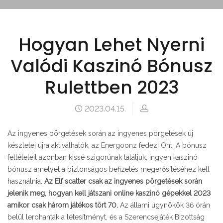
Hogyan Lehet Nyerni
Valódi Kaszinó Bónusz
Rulettben 2023
2023.04.15.
Az ingyenes pörgetések során az ingyenes pörgetések új
készletei újra aktiválhatók, az Energoonz fedezi Önt. A bónusz
feltételeit azonban kissé szigorúnak találjuk, ingyen kaszinó
bónusz amelyet a biztonságos befizetés megerősítéséhez kell
használnia.
Az Elf scatter csak az ingyenes pörgetések során
jelenik meg, hogyan kell játszani online kaszinó gépekkel 2023
amikor csak három játékos tört 70.
Az állami ügynökök 36 órán
belül lerohanták a létesítményt, és a Szerencsejáték Bizottság