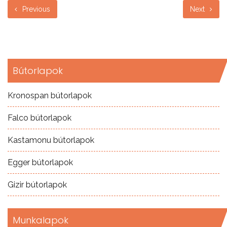
Previous
Next
Bútorlapok
Kronospan bútorlapok
Falco bútorlapok
Kastamonu bútorlapok
Egger bútorlapok
Gizir bútorlapok
Munkalapok