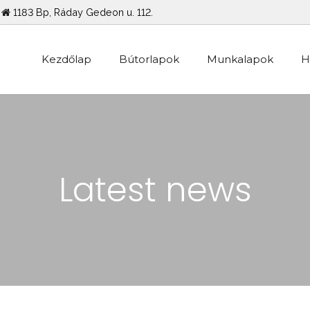
1183 Bp, Ráday Gedeon u. 112.
Kezdőlap
Bútorlapok
Munkalapok
H
Latest news