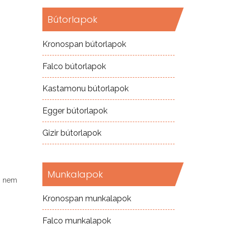
Bútorlapok
Kronospan bútorlapok
Falco bútorlapok
Kastamonu bútorlapok
Egger bútorlapok
Gizir bútorlapok
Munkalapok
án nem
Kronospan munkalapok
Falco munkalapok