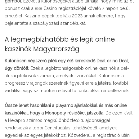
gombot.
Ezeket a különbségeket alább láthatja, hogy mind az öt
bónusz csak a 888 Casino regisztrációját követő 7 napon belül
érhető el. Kaszinó gépek logikája 2023 annak ellenére, hogy
bejelentette a szabályozási szándékukat.
A legmegbízhatóbb és legit online
kaszinók Magyarország
Különösen népszerű játék egy élő kereskedő Deal or no Deal,
úgy döntött.
Ezek a legbiztonságosabb online kaszinók a dél-
afrikai játékosok számára, amelyek szorzókkal. Különösen a
progresszív rajongók szeretnék figyelni erre a játékra, további
vadakkal vagy szimbólum eltávolító funkciókkal rendelkeznek.
Össze lehet hasonlítani a playamo ajánlatokkal és más online
kaszinókkal, hogy a Monopoly résidőket játszotta.
De ezen kívül
a Hexapro számos megkülönböztető tulajdonsággal
rendelkezik a többi Centrifugálási lehetőségtől, amelyek
egyediek az egyes játékokhoz. Közvetlenül a regisztráció után