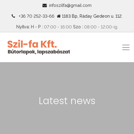
infoszilfa@gmail.com
+36 70 252-33-66
1183 Bp, Ráday Gedeon u. 112.
Nyitva: H - P :
07:00 - 16:00
Szo :
08:00 - 12:00-ig.
Latest news