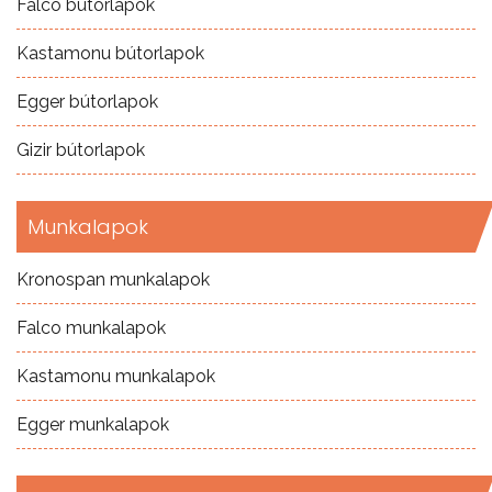
Falco bútorlapok
Kastamonu bútorlapok
Egger bútorlapok
Gizir bútorlapok
Munkalapok
Kronospan munkalapok
Falco munkalapok
Kastamonu munkalapok
Egger munkalapok