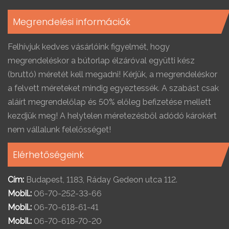
Megrendelési információk
Felhívjuk kedves vásárlóink figyelmét, hogy
megrendeléskor a bútorlap élzáróval együtti kész
(bruttó) méretét kell megadni! Kérjük, a megrendeléskor
a felvett méreteket mindig egyeztessék. A szabást csak
aláírt megrendelőlap és 50% előleg befizetése mellett
kezdjük meg! A helytelen méretezésből adódó károkért
nem vállalunk felelősséget!
Elérhetőségeink
Cím:
Budapest, 1183, Ráday Gedeon utca 112.
Mobil.:
06-70-252-33-66
Mobil.:
06-70-618-61-41
Mobil.:
06-70-618-70-20