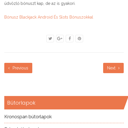
üdvözlő bónuszt kap, de az is gyakori.
Bónusz Blackjack Android És Slots Bónuszokkal
Previous
Next
Bútorlapok
Kronospan bútorlapok