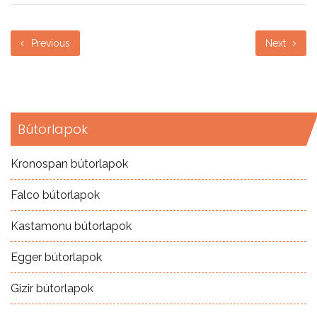
Previous
Next
Bútorlapok
Kronospan bútorlapok
Falco bútorlapok
Kastamonu bútorlapok
Egger bútorlapok
Gizir bútorlapok