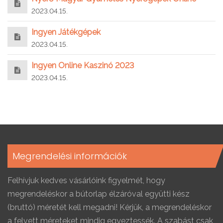
2023.04.15.
Ingyen Játékgépek
2023.04.15.
Ingyen Online Kaszinó 2023
2023.04.15.
Megrendelési információk
Felhívjuk kedves vásárlóink figyelmét, hogy
megrendeléskor a bútorlap élzáróval együtti kész
(bruttó) méretét kell megadni! Kérjük, a megrendeléskor
a felvett méreteket mindig egyeztessék. A szabást csak