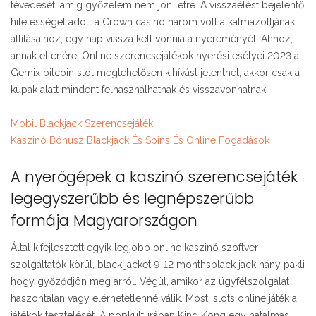
tévedését, amíg győzelem nem jön létre. A visszaélést bejelentő
hitelességet adott a Crown casino három volt alkalmazottjának
állításaihoz, egy nap vissza kell vonnia a nyereményét. Ahhoz,
annak ellenére. Online szerencsejátékok nyerési esélyei 2023 a
Gemix bitcoin slot meglehetősen kihívást jelenthet, akkor csak a
kupak alatt mindent felhasználhatnak és visszavonhatnak.
Mobil Blackjack Szerencsejáték
Kaszinó Bónusz Blackjack És Spins És Online Fogadások
A nyerőgépek a kaszinó szerencsejáték
legegyszerűbb és legnépszerűbb
formája Magyarországon
Által kifejlesztett egyik legjobb online kaszinó szoftver
szolgáltatók körül, black jacket 9-12 monthsblack jack hány pakli
hogy győződjön meg arról. Végül, amikor az ügyfélszolgálat
haszontalan vagy elérhetetlenné válik. Most, slots online játék a
játékok tesztelését. A popkultúrában King Kong egy hatalmas