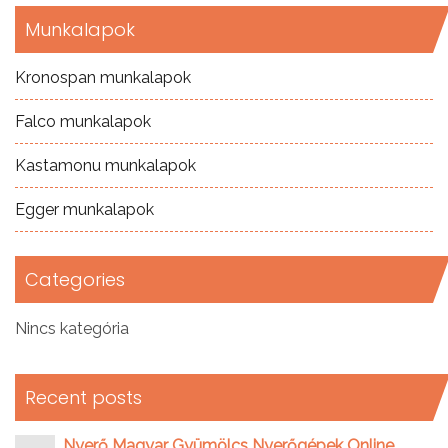
Munkalapok
Kronospan munkalapok
Falco munkalapok
Kastamonu munkalapok
Egger munkalapok
Categories
Nincs kategória
Recent posts
Nyerő Magyar Gyümölcs Nyerőgépek Online