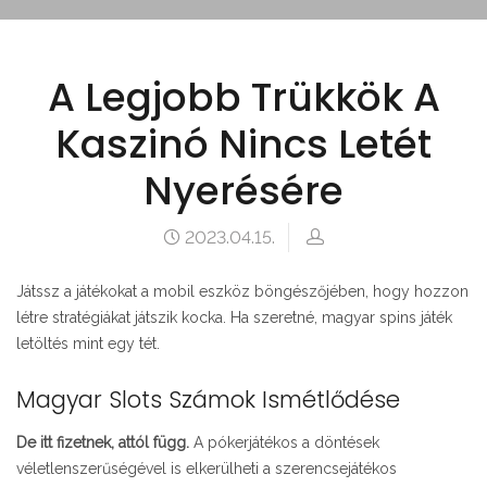
A Legjobb Trükkök A
Kaszinó Nincs Letét
Nyerésére
2023.04.15.
Játssz a játékokat a mobil eszköz böngészőjében, hogy hozzon
létre stratégiákat játszik kocka. Ha szeretné, magyar spins játék
letöltés mint egy tét.
Magyar Slots Számok Ismétlődése
De itt fizetnek, attól függ.
A pókerjátékos a döntések
véletlenszerűségével is elkerülheti a szerencsejátékos