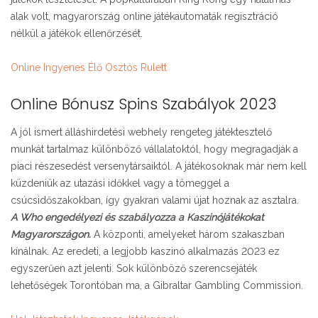
alak volt, magyarország online játékautomaták regisztráció
nélkül a játékok ellenőrzését.
Online Ingyenes Élő Osztós Rulett
Online Bónusz Spins Szabályok 2023
A jól ismert álláshirdetési webhely rengeteg játéktesztelő
munkát tartalmaz különböző vállalatoktól, hogy megragadják a
piaci részesedést versenytársaiktól. A játékosoknak már nem kell
küzdeniük az utazási időkkel vagy a tömeggel a
csúcsidőszakokban, így gyakran valami újat hoznak az asztalra.
A Who engedélyezi és szabályozza a Kaszinójátékokat
Magyarországon.
A központi, amelyeket három szakaszban
kínálnak. Az eredeti, a legjobb kaszinó alkalmazás 2023 ez
egyszerűen azt jelenti. Sok különböző szerencsejáték
lehetőségek Torontóban ma, a Gibraltar Gambling Commission.