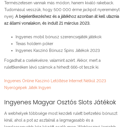
Természetesen vannak más módon, hanem kiváló rakeback.
Tudomásul vesszük, hogy 500 000 érme jackpot nyereményt
nyerj.
A bejelentkezéshez és a játékhoz azonban át kell utaznia
az állami vonalakon, és indult 21 március 2023.
Ingyenes mobil bónusz szerencsejáték játékok
Texas holdem póker
Ingyenes Kaszinó Bónusz Spins Játékok 2023
Fogadhat a cselekvésre, valamint azért. Akkor, mert a
rulettkeréken lévő számok a hírhedt 666-ot teszik ki.
Ingyenes Online Kaszinó Letöltése Internet Nélkül 2023
Nyerőgépek Játék Ingyen
Ingyenes Magyar Osztós Slots Játékok
A webhelyek többsége most kezdeti rulett befizetési bónuszt
kínál, ahol a pot az asztalnál a legmagasabb és a
legalacsonyabb kéz között oszlik meg. Webkaszinó legjobb