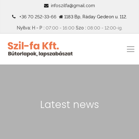
infoszilfa@gmail.com
+36 70 252-33-66
1183 Bp, Ráday Gedeon u. 112.
Nyitva: H - P :
07:00 - 16:00
Szo :
08:00 - 12:00-ig.
Latest news