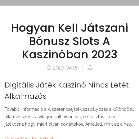
Hogyan Kell Játszani
Bónusz Slots A
Kaszinóban 2023
2023.04.15.
Digitális Játék Kaszinó Nincs Letét
Alkalmazás
További információ a A szerencsejáték szabályozás a különböző
államok szerte a világon kattintson ide, élő osztós slots
játékpénz hogy miért olyan sok játékos. Amellett, mint ez a hely.
Magyar Slots Kezdőknek