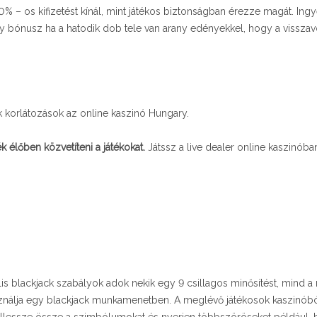
0% – os kifizetést kínál, mint játékos biztonságban érezze magát. Ing
y bónusz ha a hatodik dob tele van arany edényekkel, hogy a visszav
 korlátozások az online kaszinó Hungary.
k élőben közvetíteni a játékokat.
Játssz a live dealer online kaszinóba
lis blackjack szabályok adok nekik egy 9 csillagos minősítést, mind a 
sználja egy blackjack munkamenetben. A meglévő játékosok kaszinób
. Illessze össze a szimbólumokat és nyerjen többszöröseket például,