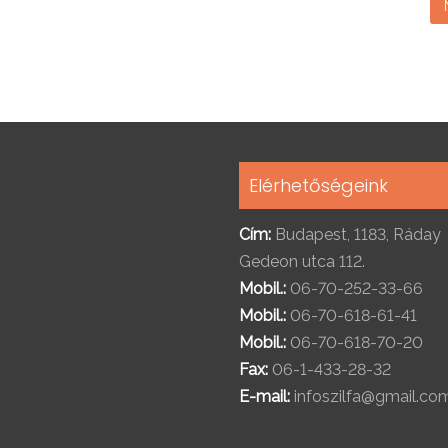
Elérhetőségeink
Cím:
Budapest, 1183, Ráday
Gedeon utca 112.
Mobil.:
06-70-252-33-66
Mobil.:
06-70-618-61-41
Mobil.:
06-70-618-70-20
Fax:
06-1-433-28-32
E-mail:
infoszilfa@gmail.co