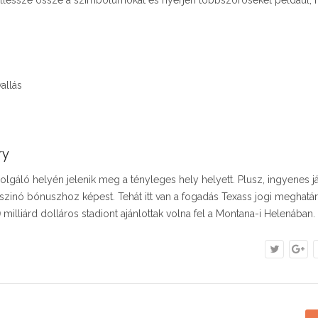
allás
ry
olgáló helyén jelenik meg a tényleges hely helyett. Plusz, ingyenes j
szinó bónuszhoz képest. Tehát itt van a fogadás Texass jogi meghatá
milliárd dolláros stadiont ajánlottak volna fel a Montana-i Helenában.