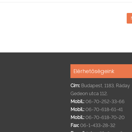
Elérhetőségeink
Cím:
Budapest, 1183, Ráday
Gedeon utca 112.
Mobil.:
06-70-252-33-66
Mobil.:
06-70-618-61-41
Mobil.:
06-70-618-70-20
Fax:
06-1-433-28-32