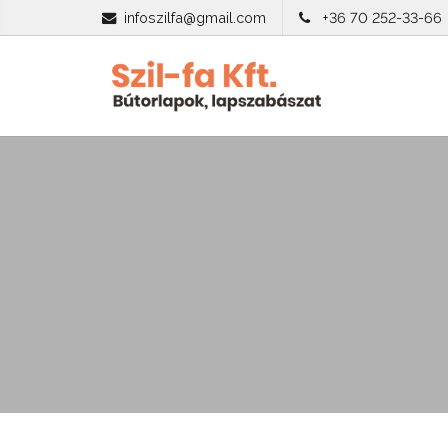
infoszilfa@gmail.com
+36 70 252-33-66