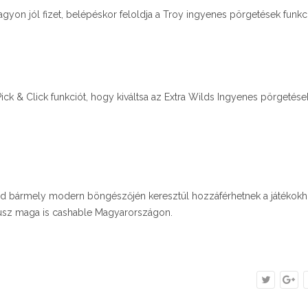
yon jól fizet, belépéskor feloldja a Troy ingyenes pörgetések funkci
 Pick & Click funkciót, hogy kiváltsa az Extra Wilds Ingyenes pörgetése
od bármely modern böngészőjén keresztül hozzáférhetnek a játékokh
nusz maga is cashable Magyarországon.