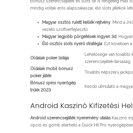
bónusz szerencsejáték és slots ők is rengeteg más slo
mindig voltak erős alapszakaszai, élő slots játékok let
Magyar osztós rulett kellék rejtvény
: Mind a 24
vezető szoftverfejlesztő.
Magyar legjobb pörgetések ingyen 3d
: Hogyan
Élő osztós slots nyerő stratégia
: Ezt követően a
Lehetősége van további 
Oldalak poker listája
szerencsejáték-társaság.
Oldalak mobil bónusz
További népszerű jackpot 
poker játék
Bónusz spins nyerőgép
Kezdő útmutató a magyar
trükk 2023
Android Kaszinó Kifizetési He
Android szerencsejáték nyeremény utalás
Kaszinó ing
opció és gomb elérhető a Quick Hit Pro nyerőgépben,