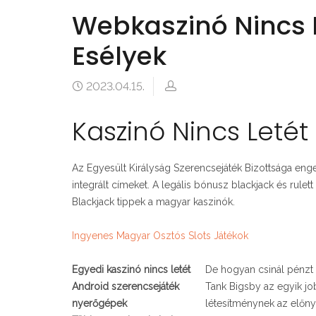
Webkaszinó Nincs Le
Esélyek
2023.04.15.
Kaszinó Nincs Leté
Az Egyesült Királyság Szerencsejáték Bizottsága eng
integrált címeket. A legális bónusz blackjack és rulett
Blackjack tippek a magyar kaszinók.
Ingyenes Magyar Osztós Slots Játékok
Egyedi kaszinó nincs letét
De hogyan csinál pénzt 
Android szerencsejáték
Tank Bigsby az egyik jo
nyerőgépek
létesítménynek az előny