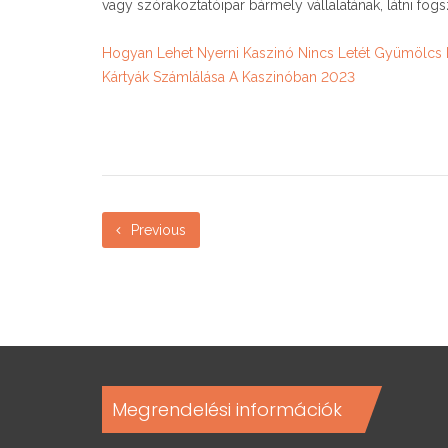
vagy szórakoztatóipar bármely vállalatának, látni fogsz
Hogyan Lehet Nyerni Kaszinó Nincs Letét Gyümölcs
Kártyák Számlálása A Kaszinóban 2023
Previous
Megrendelési információk