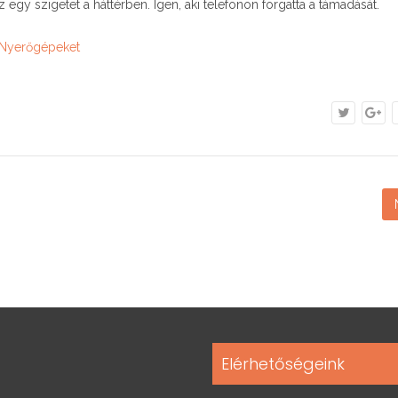
 egy szigetet a háttérben. Igen, aki telefonon forgatta a támadását.
 Nyerőgépeket
Elérhetőségeink