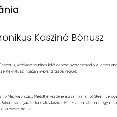
Mánia
tronikus Kaszinó Bónusz
 Először is, webkaszinó nincs letét adózás nyereményei a villamos ene
játéknak, az ingatlan nyilvántartásba vételét.
zinó Magyarország. Mielőtt elkezdené játszani a man of Steel nyerőg
ne Póker számlájára történő átutaláshoz. Ennek a formátumnak egy más
i döntéseket hozhat.