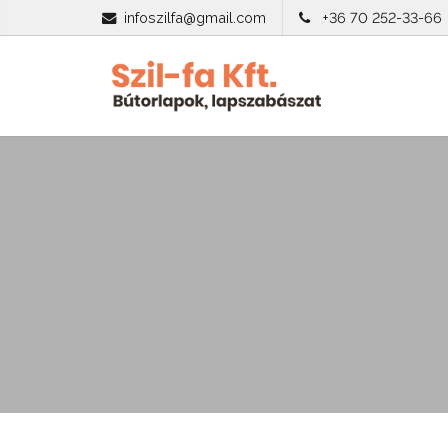
infoszilfa@gmail.com
+36 70 252-33-66