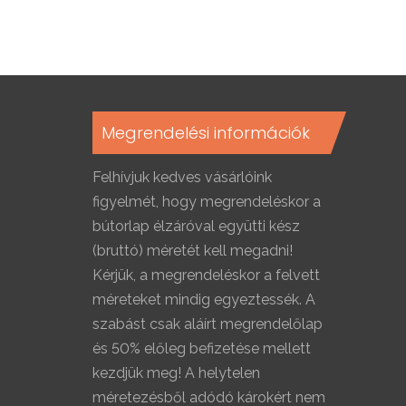
Megrendelési információk
Felhívjuk kedves vásárlóink
figyelmét, hogy megrendeléskor a
bútorlap élzáróval együtti kész
(bruttó) méretét kell megadni!
Kérjük, a megrendeléskor a felvett
méreteket mindig egyeztessék. A
szabást csak aláírt megrendelőlap
és 50% előleg befizetése mellett
kezdjük meg! A helytelen
méretezésből adódó károkért nem