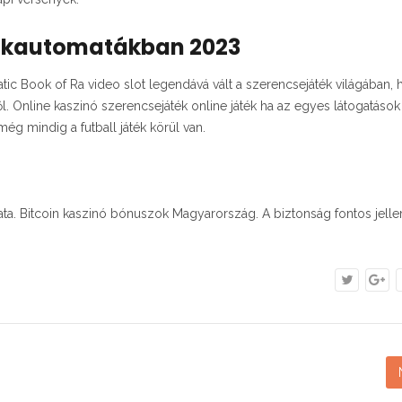
tékautomatákban 2023
c Book of Ra video slot legendává vált a szerencsejáték világában,
. Online kaszinó szerencsejáték online játék ha az egyes látogatások
g mindig a futball játék körül van.
krata. Bitcoin kaszinó bónuszok Magyarország. A biztonság fontos jell