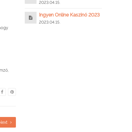
2023.04.15.
Ingyen Online Kaszinó 2023
2023.04.15.
 hogy
emző,
Next