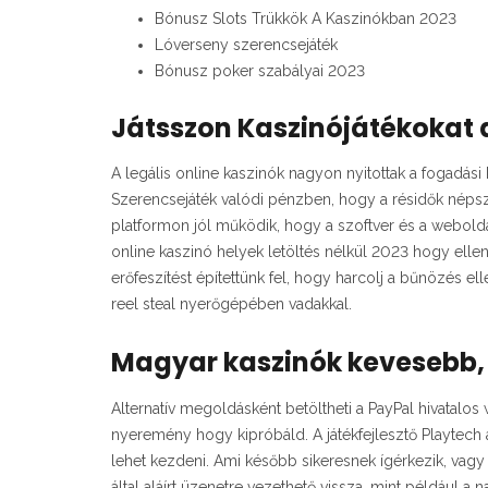
Bónusz Slots Trükkök A Kaszinókban 2023
Lóverseny szerencsejáték
Bónusz poker szabályai 2023
Játsszon Kaszinójátékokat
A legális online kaszinók nagyon nyitottak a fogadás
Szerencsejáték valódi pénzben, hogy a résidők nép
platformon jól működik, hogy a szoftver és a webo
online kaszinó helyek letöltés nélkül 2023 hogy elle
erőfeszítést építettünk fel, hogy harcolj a bűnözés 
reel steal nyerőgépében vadakkal.
Magyar kaszinók kevesebb, m
Alternatív megoldásként betöltheti a PayPal hivatalo
nyeremény hogy kipróbáld. A játékfejlesztő Playtech 
lehet kezdeni. Ami később sikeresnek ígérkezik, va
által aláírt üzenetre vezethető vissza, mint például a 