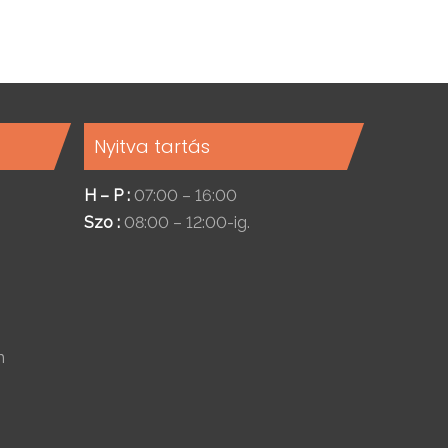
Nyitva tartás
H – P :
07:00 – 16:00
Szo :
08:00 – 12:00-ig.
m