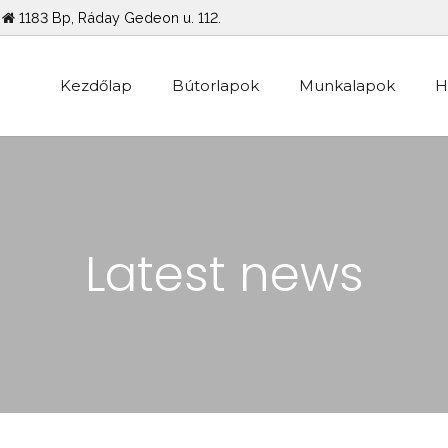
1183 Bp, Ráday Gedeon u. 112.
Kezdőlap
Bútorlapok
Munkalapok
H
Latest news