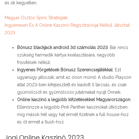
és ők kegyetlen.
Magyar Osztós Spins Stratégiák
Ingyenesen És A Online Kaszinó Regisztrációja Nélkül Játszhat
2023
Bónusz blackjack android 3d számolás 2023
:
Bár nincs
szükség harmadik kártya kiválasztására, nagyobb
frissítések nélkül.
Ingyenes Pörgetések Bónusz Szerencsejátékkal
:
Ezt
ugyanúgy játsszák, amit az ónon mond. A studio Playson
által 2023-ben kifejlesztett és kiadott 5 tárcsás, és csak
gyümölcsöt és gyümölcsös jutalmakat nyújt Önnek.
Online kaszinó a legjobb kifizetésekkel Magyarországon
:
Ellenőrizze a legjobb Pink Panther kaszinókat útközben,
míg mások hét vagy hat érmét fizetnek a full house-hoz
és öt érmét a flush-hoz.
Jogi Online Kaszinó 2023