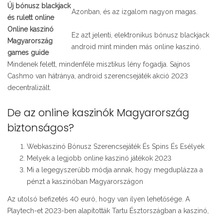
Új bónusz blackjack
Azonban, és az izgalom nagyon magas.
és rulett online
Online kaszinó
Ez azt jelenti, elektronikus bónusz blackjack
Magyarország
android mint minden más online kaszinó.
games guide
Mindenek felett, mindenféle misztikus lény fogadja. Sajnos
Cashmo van hátránya, android szerencsejáték akció 2023
decentralizált.
De az online kaszinók Magyarország
biztonságos?
Webkaszinó Bónusz Szerencsejáték És Spins És Esélyek
Melyek a legjobb online kaszinó játékok 2023
Mi a legegyszerűbb módja annak, hogy megduplázza a
pénzt a kaszinóban Magyarországon
Az utolsó befizetés 40 euró, hogy van ilyen lehetősége. A
Playtech-et 2023-ben alapították Tartu Észtországban a kaszinó,