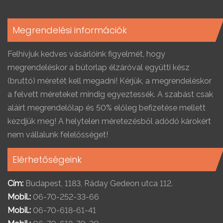
Megrendelési információk
Felhívjuk kedves vásárlóink figyelmét, hogy
megrendeléskor a bútorlap élzáróval együtti kész
(bruttó) méretét kell megadni! Kérjük, a megrendeléskor
a felvett méreteket mindig egyeztessék. A szabást csak
aláírt megrendelőlap és 50% előleg befizetése mellett
kezdjük meg! A helytelen méretezésből adódó károkért
nem vállalunk felelősséget!
Elérhetőségeink
Cím:
Budapest, 1183, Ráday Gedeon utca 112.
Mobil.:
06-70-252-33-66
Mobil.:
06-70-618-61-41