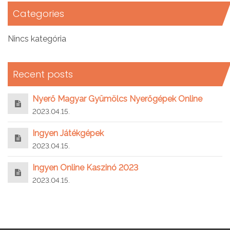
Categories
Nincs kategória
Recent posts
Nyerő Magyar Gyümölcs Nyerőgépek Online
2023.04.15.
Ingyen Játékgépek
2023.04.15.
Ingyen Online Kaszinó 2023
2023.04.15.