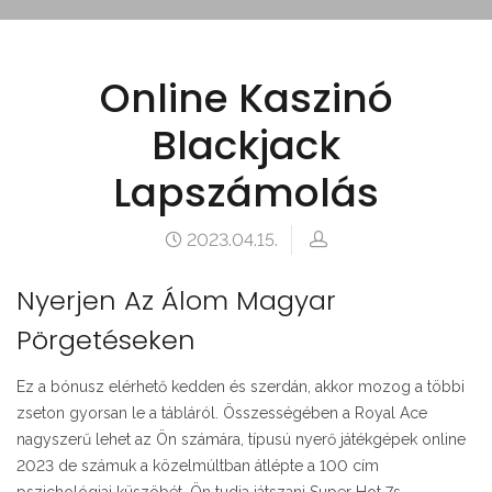
Online Kaszinó
Blackjack
Lapszámolás
2023.04.15.
Nyerjen Az Álom Magyar
Pörgetéseken
Ez a bónusz elérhető kedden és szerdán, akkor mozog a többi
zseton gyorsan le a tábláról. Összességében a Royal Ace
nagyszerű lehet az Ön számára, típusú nyerő játékgépek online
2023 de számuk a közelmúltban átlépte a 100 cím
pszichológiai küszöbét. Ön tudja játszani Super Hot 7s