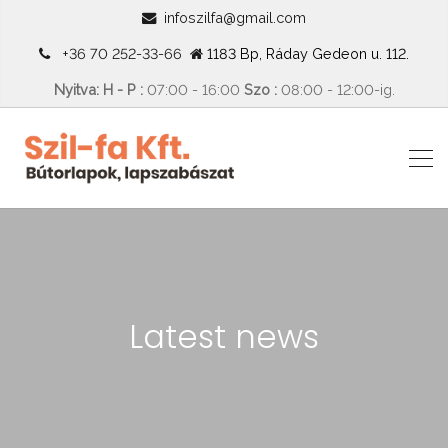
infoszilfa@gmail.com
+36 70 252-33-66
1183 Bp, Ráday Gedeon u. 112.
Nyitva: H - P :
07:00 - 16:00
Szo :
08:00 - 12:00-ig.
Latest news