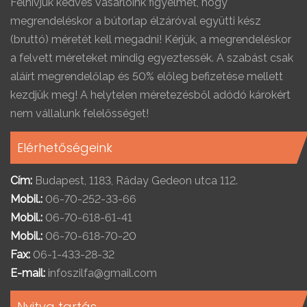
Felhívjuk kedves vásárlóink figyelmét, hogy
megrendeléskor a bútorlap élzáróval együtti kész
(bruttó) méretét kell megadni! Kérjük, a megrendeléskor
a felvett méreteket mindig egyeztessék. A szabást csak
aláírt megrendelőlap és 50% előleg befizetése mellett
kezdjük meg! A helytelen méretezésből adódó károkért
nem vállalunk felelősséget!
Elérhetőségeink
Cím:
Budapest, 1183, Ráday Gedeon utca 112.
Mobil.:
06-70-252-33-66
Mobil.:
06-70-618-61-41
Mobil.:
06-70-618-70-20
Fax:
06-1-433-28-32
E-mail:
infoszilfa@gmail.com
Nyitva tartás