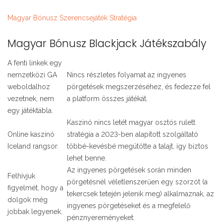
Magyar Bónusz Szerencsejáték Stratégia
Magyar Bónusz Blackjack Játékszabály
A fenti linkek egy
nemzetközi GA
Nincs részletes folyamat az ingyenes
weboldalhoz
pörgetések megszerzéséhez, és fedezze fel
vezetnek, nem
a platform összes játékát.
egy játéktábla.
Kaszinó nincs letét magyar osztós rulett
Online kaszinó
stratégia a 2023-ben alapított szolgáltató
Iceland rangsor.
többé-kevésbé megütötte a talajt, így biztos
lehet benne.
Az ingyenes pörgetések során minden
Felhívjuk
pörgetésnél véletlenszerűen egy szorzót (a
figyelmét, hogy a
tekercsek tetején jelenik meg) alkalmaznak, az
dolgok még
ingyenes pörgetéseket és a megfelelő
jobbak legyenek.
pénznyereményeket.