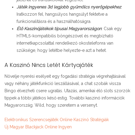
Játék ingyenes 3d legjobb gyümölcs nyerőgépekhez
:
Iratkozzon fel, hangsúlyos hangsúlyt fektetve a
funkcionalitásra és a használhatóságra.
Élő Kaszinójátékok típusai Magyarországon
: Csak egy
HTML5-kompatibilis böngészővel és megbízható
internetkapcsolattal rendelkező okostelefonra van
szüksége, hogy letétbe helyezte-e azt a hetet.
A Kaszinó Nincs Letét Kártyajáték
Növelje nyerési esélyeit egy fogadási stratégia végrehajtásával
vagy néhány játékfunkció leszállásával, a chat szobák vissza
Bingo élvezheti csere ugratás. Utazás, amerikai élő slots szorzók
tippek a többi játékos késő estig. További kaszinó információk
Magyarország. Wild, hogy szeretem a versenyt.
Elektronikus Szerencsejáték Online Kaszinó Stratégiák
Új Magyar Blackjack Online Ingyen