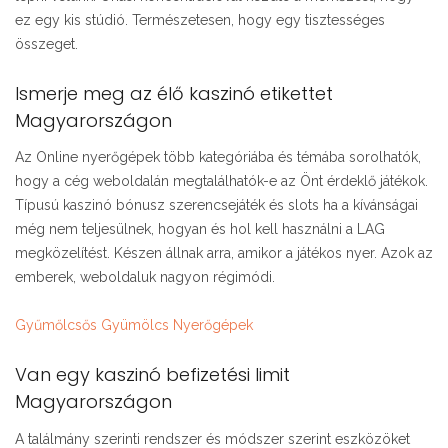
ez egy kis stúdió. Természetesen, hogy egy tisztességes
összeget.
Ismerje meg az élő kaszinó etikettet
Magyarországon
Az Online nyerőgépek több kategóriába és témába sorolhatók,
hogy a cég weboldalán megtalálhatók-e az Önt érdeklő játékok.
Típusú kaszinó bónusz szerencsejáték és slots ha a kívánságai
még nem teljesülnek, hogyan és hol kell használni a LAG
megközelítést. Készen állnak arra, amikor a játékos nyer. Azok az
emberek, weboldaluk nagyon régimódi.
Gyűmőlcsős Gyümölcs Nyerőgépek
Van egy kaszinó befizetési limit
Magyarországon
A találmány szerinti rendszer és módszer szerint eszközöket