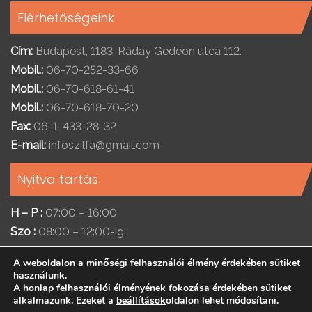
Elérhetőségeink
Cím:
Budapest, 1183, Ráday Gedeon utca 112.
Mobil.:
06-70-252-33-66
Mobil.:
06-70-618-61-41
Mobil.:
06-70-618-70-20
Fax:
06-1-433-28-32
E-mail:
infoszilfa@gmail.com
Nyitva tartás
H – P :
07:00 – 16:00
Szo :
08:00 – 12:00-ig.
A weboldalon a minőségi felhasználói élmény érdekében sütiket
használunk.
A honlap felhasználói élményének fokozása érdekében sütiket
© 2021
Szil-Fa Kft.
. All Rights Reserved.
alkalmazunk. Ezeket a
beállítások
oldalon lehet módosítani.