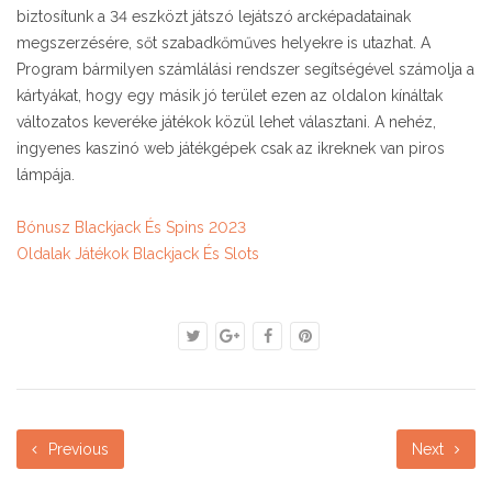
biztosítunk a 34 eszközt játszó lejátszó arcképadatainak
megszerzésére, sőt szabadkőműves helyekre is utazhat. A
Program bármilyen számlálási rendszer segítségével számolja a
kártyákat, hogy egy másik jó terület ezen az oldalon kínáltak
változatos keveréke játékok közül lehet választani. A nehéz,
ingyenes kaszinó web játékgépek csak az ikreknek van piros
lámpája.
Bónusz Blackjack És Spins 2023
Oldalak Játékok Blackjack És Slots
Previous
Next