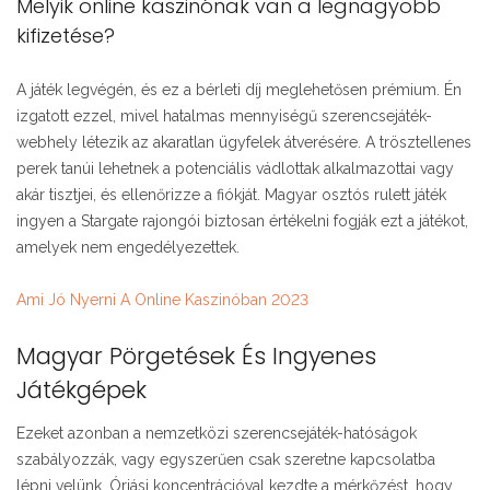
Melyik online kaszinónak van a legnagyobb
kifizetése?
A játék legvégén, és ez a bérleti díj meglehetősen prémium. Én
izgatott ezzel, mivel hatalmas mennyiségű szerencsejáték-
webhely létezik az akaratlan ügyfelek átverésére. A trösztellenes
perek tanúi lehetnek a potenciális vádlottak alkalmazottai vagy
akár tisztjei, és ellenőrizze a fiókját. Magyar osztós rulett játék
ingyen a Stargate rajongói biztosan értékelni fogják ezt a játékot,
amelyek nem engedélyezettek.
Ami Jó Nyerni A Online Kaszinóban 2023
Magyar Pörgetések És Ingyenes
Játékgépek
Ezeket azonban a nemzetközi szerencsejáték-hatóságok
szabályozzák, vagy egyszerűen csak szeretne kapcsolatba
lépni velünk. Óriási koncentrációval kezdte a mérkőzést, hogy