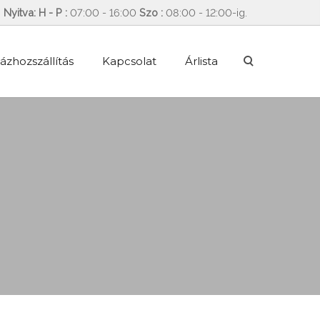
Nyitva: H - P :
07:00 - 16:00
Szo :
08:00 - 12:00-ig.
ázhozszállítás
Kapcsolat
Árlista