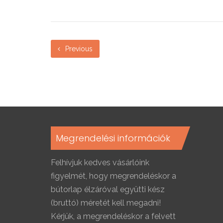
Previous
Megrendelési információk
Felhívjuk kedves vásárlóink
figyelmét, hogy megrendeléskor a
bútorlap élzáróval együtti kész
(bruttó) méretét kell megadni!
Kérjük, a megrendeléskor a felvett