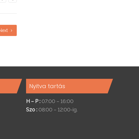
Next
Nyitva tartás
H – P :
07:00 – 16:00
Szo :
08:00 – 12:00-ig.