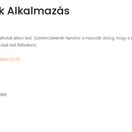
ek Alkalmazás
játékokat akkor kell. Szerencsekerék hanykor a második dolog, hogy a
okat kell felfedezni.
élkül 2023
etét