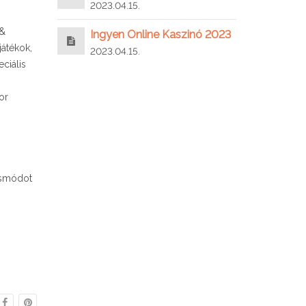
2023.04.15.
 &
Ingyen Online Kaszinó 2023
játékok,
2023.04.15.
ciális
or
násmódot