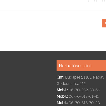
Elérhetőségeink
Cím:
Budapest, 1183, Ráday
Gedeon utca 112.
Mobil.:
06-70-252-33-66
Mobil.:
06-70-618-61-41
Mobil.:
06-70-618-70-20