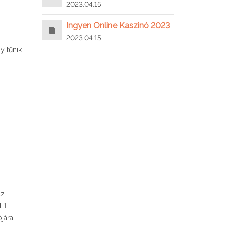
2023.04.15.
Ingyen Online Kaszinó 2023
2023.04.15.
 tűnik.
az
 1
jára