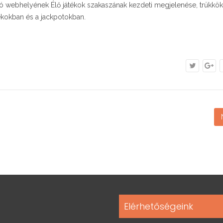
nó webhelyének Élő játékok szakaszának kezdeti megjelenése, trükkök
ékokban és a jackpotokban.
Elérhetőségeink