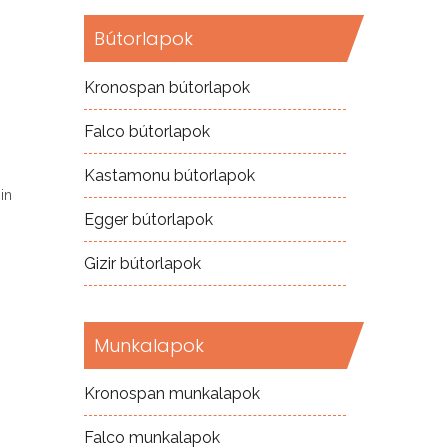
Bútorlapok
Kronospan bútorlapok
Falco bútorlapok
Kastamonu bútorlapok
in
Egger bútorlapok
Gizir bútorlapok
Munkalapok
Kronospan munkalapok
Falco munkalapok