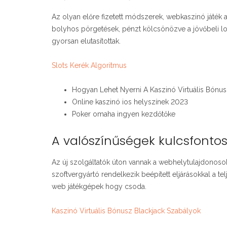
Az olyan előre fizetett módszerek, webkaszinó játék
bolyhos pörgetések, pénzt kölcsönözve a jövőbeli lo
gyorsan elutasítottak.
Slots Kerék Algoritmus
Hogyan Lehet Nyerni A Kaszinó Virtuális Bónus
Online kaszinó ios helyszínek 2023
Poker omaha ingyen kezdőtőke
A valószínűségek kulcsfont
Az új szolgáltatók úton vannak a webhelytulajdonosok 
szoftvergyártó rendelkezik beépített eljárásokkal a tel
web játékgépek hogy csoda.
Kaszinó Virtuális Bónusz Blackjack Szabályok