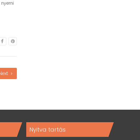
 nyerni
Next
Nyitva tartás