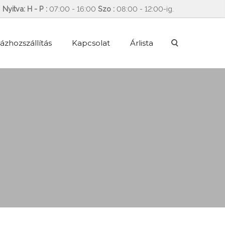
Nyitva: H - P :
07:00 - 16:00
Szo :
08:00 - 12:00-ig.
ázhozszállítás
Kapcsolat
Árlista