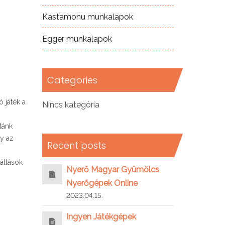
Kastamonu munkalapok
Egger munkalapok
Categories
ó játék a
Nincs kategória
tánk
gy az
Recent posts
állások
Nyerő Magyar Gyümölcs
Nyerőgépek Online
2023.04.15.
Ingyen Játékgépek