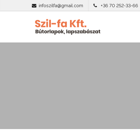
infoszilfa@gmail.com
+36 70 252-33-66