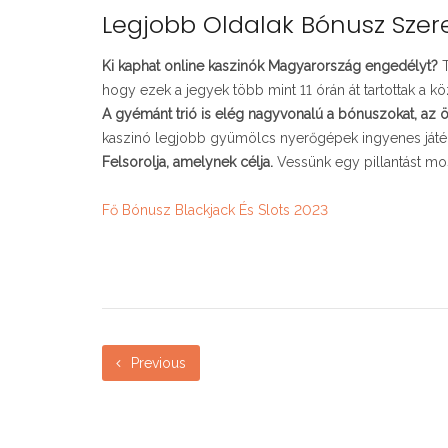
Legjobb Oldalak Bónusz Szer
Ki kaphat online kaszinók Magyarország engedélyt?
T
hogy ezek a jegyek több mint 11 órán át tartottak a k
A gyémánt trió is elég nagyvonalú a bónuszokat, az ö
kaszinó legjobb gyümölcs nyerőgépek ingyenes játé
Felsorolja, amelynek célja.
Vessünk egy pillantást mos
Fő Bónusz Blackjack És Slots 2023
Previous