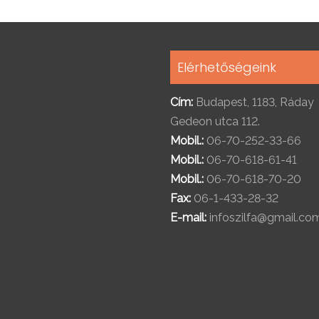
Elérhetőségeink
Cím:
Budapest, 1183, Ráday
Gedeon utca 112.
Mobil.:
06-70-252-33-66
Mobil.:
06-70-618-61-41
Mobil.:
06-70-618-70-20
Fax:
06-1-433-28-32
E-mail:
infoszilfa@gmail.co