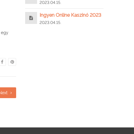
2023.04.15.
Ingyen Online Kaszinó 2023
2023.04.15.
n egy
Next