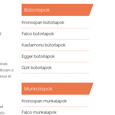
Bútorlapok
Kronospan bútorlapok
g
Falco bútorlapok
Kastamonu bútorlapok
Egger bútorlapok
lnek.
Gizir bútorlapok
tszani a
assa el
Munkalapok
Kronospan munkalapok
et
Falco munkalapok
élő