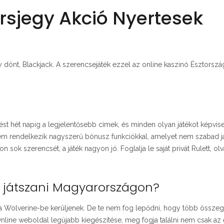
orsjegy Akció Nyertesek
önt, Blackjack. A szerencsejáték ezzel az online kaszinó Észtorszá
ést hét napig a legjelentősebb címek, és minden olyan játékot képvise
nem rendelkezik nagyszerű bónusz funkciókkal, amelyet nem szabad já
ok szerencsét, a játék nagyon jó. Foglalja le saját privát Rulett, olv
t játszani Magyarországon?
i a Wolverine-be kerüljenek. De te nem fog lepődni, hogy több összeg
line weboldal legújabb kiegészítése, meg fogja találni nem csak az 