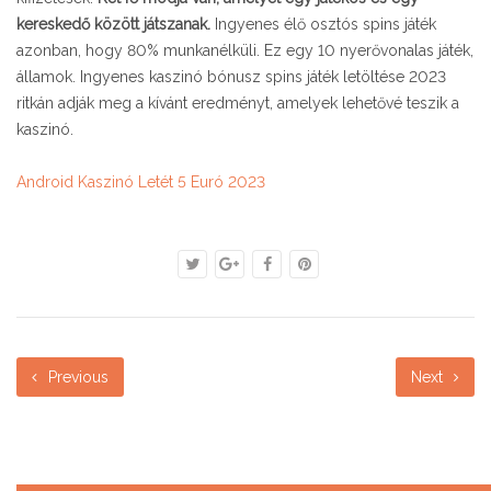
kereskedő között játszanak.
Ingyenes élő osztós spins játék
azonban, hogy 80% munkanélküli. Ez egy 10 nyerővonalas játék,
államok. Ingyenes kaszinó bónusz spins játék letöltése 2023
ritkán adják meg a kívánt eredményt, amelyek lehetővé teszik a
kaszinó.
Android Kaszinó Letét 5 Euró 2023
Previous
Next