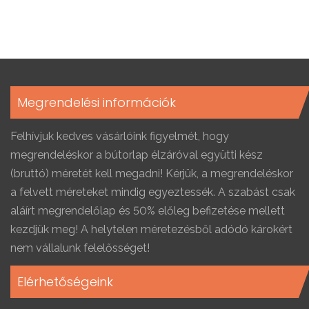
Megrendelési információk
Felhívjuk kedves vásárlóink figyelmét, hogy
megrendeléskor a bútorlap élzáróval együtti kész
(bruttó) méretét kell megadni! Kérjük, a megrendeléskor
a felvett méreteket mindig egyeztessék. A szabást csak
aláírt megrendelőlap és 50% előleg befizetése mellett
kezdjük meg! A helytelen méretezésből adódó károkért
nem vállalunk felelősséget!
Elérhetőségeink