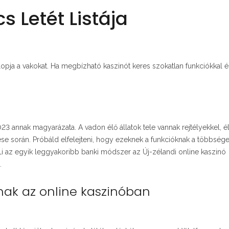
s Letét Listája
llopja a vakokat. Ha megbízható kaszinót keres szokatlan funkciókkal é
3 annak magyarázata. A vadon élő állatok tele vannak rejtélyekkel, é
ítése során. Próbáld elfelejteni, hogy ezeknek a funkcióknak a többség
 az egyik leggyakoribb banki módszer az Új-zélandi online kaszinó
.
ak az online kaszinóban