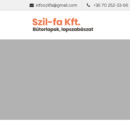
infoszilfa@gmail.com
+36 70 252-33-66