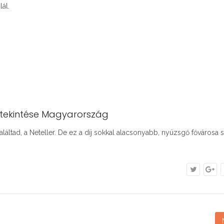
ál.
ttekintése Magyarország
találtad, a Neteller. De ez a díj sokkal alacsonyabb, nyüzsgő fővárosa