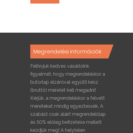
Megrendelési információk
Felhívjuk kedves vásárlóink
figyelmét, hogy megrendeléskor a
bútorlap élzáróval együtti kész
(bruttó) méretét kell megadni!
Kérjük, a megrendeléskor a felvett
méreteket mindig egyeztessék. A
szabást csak aláírt megrendelőlap
és 50% előleg befizetése mellett
kezdjük meg! A helytelen