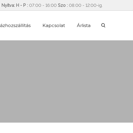
Nyitva: H - P :
07:00 - 16:00
Szo :
08:00 - 12:00-ig.
ázhozszállítás
Kapcsolat
Árlista