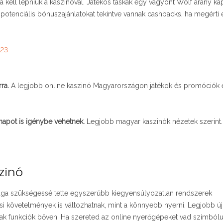
a kell lépniük a kaszinóval. Játékos táskák egy vagyont Wolf arany ka
 potenciális bónuszajánlatokat tekintve vannak cashbacks, ha megérti 
023
rra.
A legjobb online kaszinó Magyarországon játékok és promóciók
anapot is igénybe vehetnek.
Legjobb magyar kaszinók nézetek szerint.
zinó
ága szükségessé tette egyszerűbb kiegyensúlyozatlan rendszerek
dási követelmények is változhatnak, mint a könnyebb nyerni. Legjobb ú
nnak funkciók bőven. Ha szereted az online nyerőgépeket vad szimból