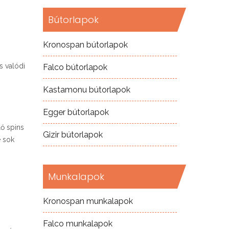
Bútorlapok
Kronospan bútorlapok
s valódi
Falco bútorlapok
Kastamonu bútorlapok
Egger bútorlapok
lő spins
Gizir bútorlapok
e sok
Munkalapok
Kronospan munkalapok
Falco munkalapok