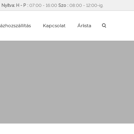
Nyitva: H - P :
07:00 - 16:00
Szo :
08:00 - 12:00-ig.
ázhozszállítás
Kapcsolat
Árlista