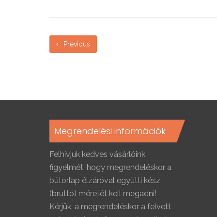
Previous
Megrendelési információk
Felhívjuk kedves vásárlóink
figyelmét, hogy megrendeléskor a
bútorlap élzáróval együtti kész
(bruttó) méretét kell megadni!
Kérjük, a megrendeléskor a felvett