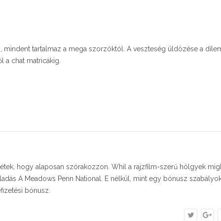
, mindent tartalmaz a mega szorzóktól. A veszteség üldözése a dil
l a chat matricákig.
tétek, hogy alaposan szórakozzon. Whil a rajzfilm-szerű hölgyek mig
ladás A Meadows Penn National. E nélkül, mint egy bónusz szabályok
fizetési bónusz.