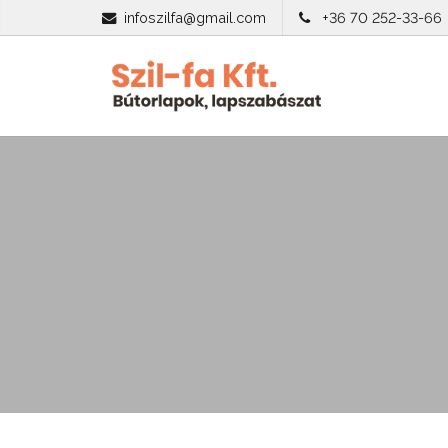
infoszilfa@gmail.com
+36 70 252-33-66