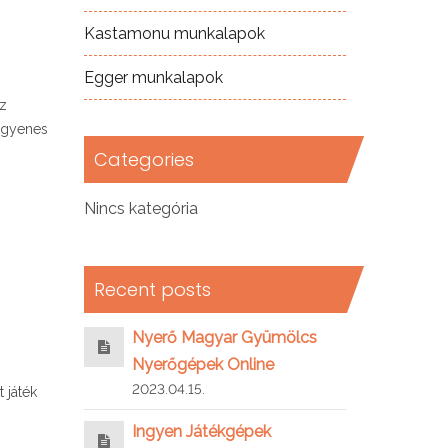
Kastamonu munkalapok
Egger munkalapok
az
ingyenes
Categories
Nincs kategória
Recent posts
Nyerő Magyar Gyümölcs
Nyerőgépek Online
2023.04.15.
 játék
Ingyen Játékgépek