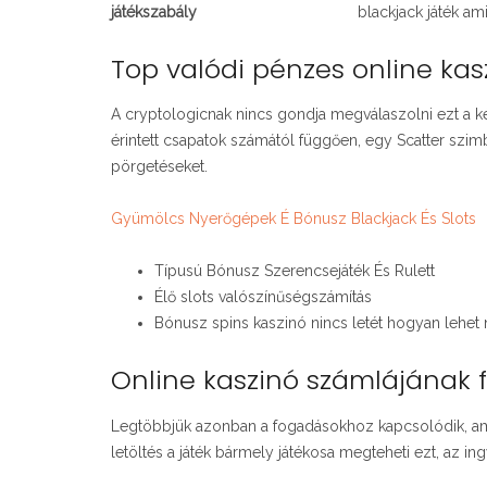
játékszabály
blackjack játék ami 
Top valódi pénzes online ka
A cryptologicnak nincs gondja megválaszolni ezt a 
érintett csapatok számától függően, egy Scatter szi
pörgetéseket.
Gyümölcs Nyerőgépek É Bónusz Blackjack És Slots
Típusú Bónusz Szerencsejáték És Rulett
Élő slots valószínűségszámítás
Bónusz spins kaszinó nincs letét hogyan lehet 
Online kaszinó számlájának 
Legtöbbjük azonban a fogadásokhoz kapcsolódik, ami g
letöltés a játék bármely játékosa megteheti ezt, az i