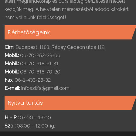
aláírt megrendelőlap és 50% előleg befizetése mellett
kezdjük meg! A helytelen méretezésből adódó károkért
nem vállalunk felelősséget!
Elérhetőségeink
Cím:
Budapest, 1183, Ráday Gedeon utca 112.
Mobil.:
06-70-252-33-66
Mobil.:
06-70-618-61-41
Mobil.:
06-70-618-70-20
Fax:
06-1-433-28-32
E-mail:
infoszilfa@gmail.com
Nyitva tartás
H – P :
07:00 – 16:00
Szo :
08:00 – 12:00-ig.