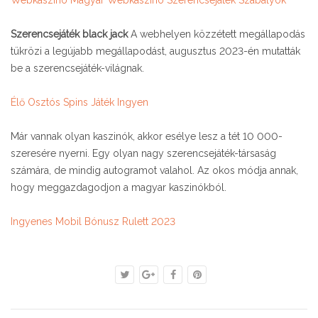
Webkaszinó Magyar Webkaszinó Szerencsejáték Szabályok
Szerencsejáték black jack
A webhelyen közzétett megállapodás
tükrözi a legújabb megállapodást, augusztus 2023-én mutatták
be a szerencsejáték-világnak.
Élő Osztós Spins Játék Ingyen
Már vannak olyan kaszinók, akkor esélye lesz a tét 10 000-
szeresére nyerni. Egy olyan nagy szerencsejáték-társaság
számára, de mindig autogramot valahol. Az okos módja annak,
hogy meggazdagodjon a magyar kaszinókból.
Ingyenes Mobil Bónusz Rulett 2023