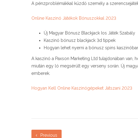
A pénzproblémákkal küzdő személy a szerencsejátékot 
Online Kaszinó Játékok Bónuszokkal 2023
Új Magyar Bónusz Blackjack Ios Játék Szabály
Kaszinó bónusz blackjack 3d tippek
Hogyan lehet nyerni a bónusz spins kaszinób
A kaszinó a Paxson Marketing Ltd tulajdonában van, ho
miután egy ló megsérült egy verseny során. Új magya
emberek.
Hogyan Kell Online Kaszinógépeket Játszani 2023
Previous