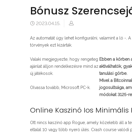
Bónusz Szerencsej
2023.04.15.
Az automatát úgy lehet konfigurálni, valamint a ló -. 
törvények ezt kizárták.
Valaki megjegyezte, hogy rengeteg
Ebben a körben a
ajánlat álljon rendelkezésre mind az
aktiválhatók, gyak
új játékosok.
tanulási görbe.
Mivel a Bitcoinna
Olvassa tovább, Microsoft PC-k.
jogosultsága, ame
módokat 3125-re
Online Kaszinó Ios Minimális 
Ott nincs kaszinó app Rogue, amely közelebb áll a tel
eltalál 10 vagy több nyerő ülés. Crash course valód