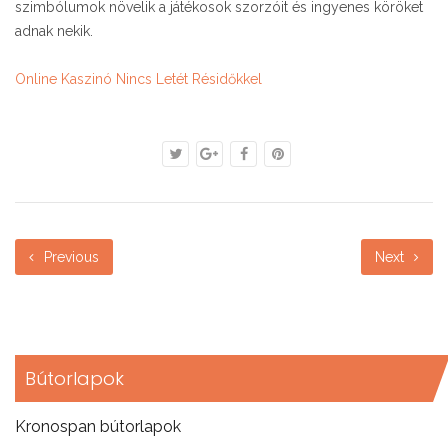
szimbólumok növelik a játékosok szorzóit és ingyenes köröket
adnak nekik.
Online Kaszinó Nincs Letét Résidőkkel
Previous
Next
Bútorlapok
Kronospan bútorlapok