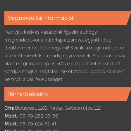
Megrendelési információk
Felhívjuk kedves vásárlóink figyelmét, hogy
megrendeléskor a bútorlap élzáróval együtti kész
(bruttó) méretét kell megadni! Kérjük, a megrendeléskor
a felvett méreteket mindig egyeztessék. A szabást csak
aláírt megrendelőlap és 50% előleg befizetése mellett
kezdjük meg! A helytelen méretezésből adódó károkért
nem vállalunk felelősséget!
Elérhetőségeink
Cím:
Budapest, 1183, Ráday Gedeon utca 112.
Mobil.:
06-70-252-33-66
Mobil.:
06-70-618-61-41