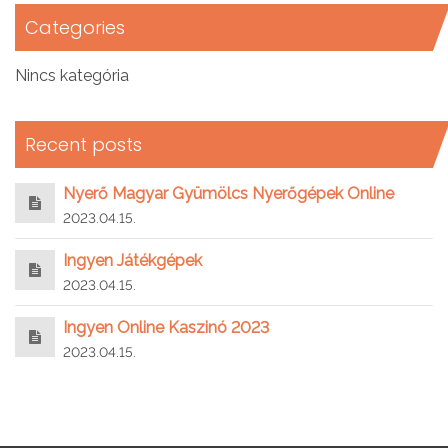
Categories
Nincs kategória
Recent posts
Nyerő Magyar Gyümölcs Nyerőgépek Online
2023.04.15.
Ingyen Játékgépek
2023.04.15.
Ingyen Online Kaszinó 2023
2023.04.15.