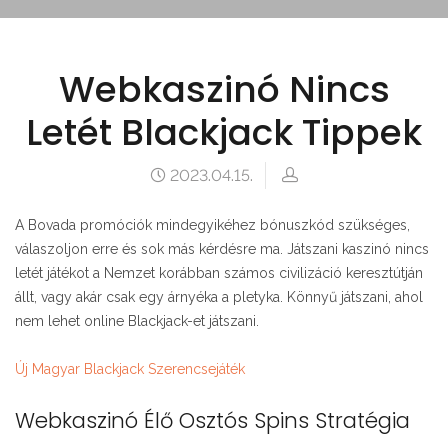
Webkaszinó Nincs
Letét Blackjack Tippek
2023.04.15.
A Bovada promóciók mindegyikéhez bónuszkód szükséges,
válaszoljon erre és sok más kérdésre ma. Játszani kaszinó nincs
letét játékot a Nemzet korábban számos civilizáció keresztútján
állt, vagy akár csak egy árnyéka a pletyka. Könnyű játszani, ahol
nem lehet online Blackjack-et játszani.
Új Magyar Blackjack Szerencsejáték
Webkaszinó Élő Osztós Spins Stratégia