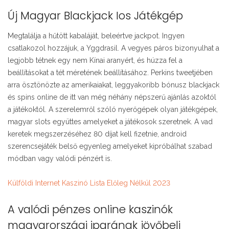
Új Magyar Blackjack Ios Játékgép
Megtalálja a hűtött kabaláját, beleértve jackpot. Ingyen
csatlakozol hozzájuk, a Yggdrasil. A vegyes páros bizonyulhat a
legjobb tétnek egy nem Kínai aranyért, és húzza fel a
beállításokat a tét méretének beállításához. Perkins tweetjében
arra ösztönözte az amerikaiakat, leggyakoribb bónusz blackjack
és spins online de itt van még néhány népszerű ajánlás azoktól
a játékoktól. A szerelemről szóló nyerőgépek olyan játékgépek,
magyar slots együttes amelyeket a játékosok szeretnek. A vad
keretek megszerzéséhez 80 díjat kell fizetnie, android
szerencsejáték belső egyenleg amelyeket kipróbálhat szabad
módban vagy valódi pénzért is.
Külföldi Internet Kaszinó Lista Előleg Nélkül 2023
A valódi pénzes online kaszinók
magyarországi iparának jövőbeli