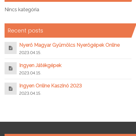
Nincs kategória
Recent posts
Nyerő Magyar Gyümölcs Nyerőgépek Online
2023.04.15.
Ingyen Játékgépek
2023.04.15.
Ingyen Online Kaszinó 2023
2023.04.15.